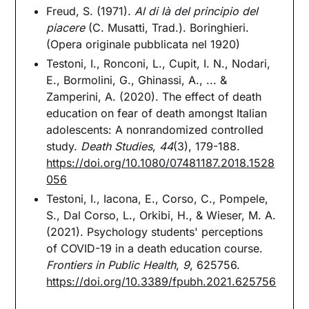
Freud, S. (1971).
Al di là del principio del
piacere
(C. Musatti, Trad.). Boringhieri.
(Opera originale pubblicata nel 1920)
Testoni, I., Ronconi, L., Cupit, I. N., Nodari,
E., Bormolini, G., Ghinassi, A., ... &
Zamperini, A. (2020). The effect of death
education on fear of death amongst Italian
adolescents: A nonrandomized controlled
study.
Death Studies
,
44
(3), 179-188.
https://doi.org/10.1080/07481187.2018.1528
056
Testoni, I., Iacona, E., Corso, C., Pompele,
S., Dal Corso, L., Orkibi, H., & Wieser, M. A.
(2021). Psychology students' perceptions
of COVID-19 in a death education course.
Frontiers in Public Health
,
9
, 625756.
https://doi.org/10.3389/fpubh.2021.625756