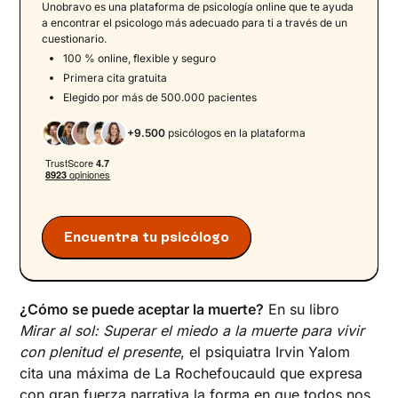
Unobravo es una plataforma de psicología online que te ayuda
Death education
para la prevención primaria
a encontrar el psicologo más adecuado para ti a través de un
cuestionario.
Death education
para la prevención
100 % online, flexible y seguro
secundaria
Primera cita gratuita
Death education
para la prevención terciaria
Elegido por más de 500.000 pacientes
Posibles beneficios específicos para
+9.500
psicólogos en la plataforma
diferentes destinatarios
‍Educación sobre la muerte en las escuelas
La educación sobre la muerte en la adolescencia
‍El poder de la conexión
Encuentra tu psicólogo
‍Aceptar la muerte: la ayuda del psicólogo
Afrontar el miedo a la muerte con el apoyo
adecuado
¿Cómo se puede aceptar la muerte?
En su libro
Mirar al sol: Superar el miedo a la muerte para vivir
con plenitud el presente
, el psiquiatra Irvin Yalom
cita una máxima de La Rochefoucauld que expresa
con gran fuerza narrativa la forma en que todos nos