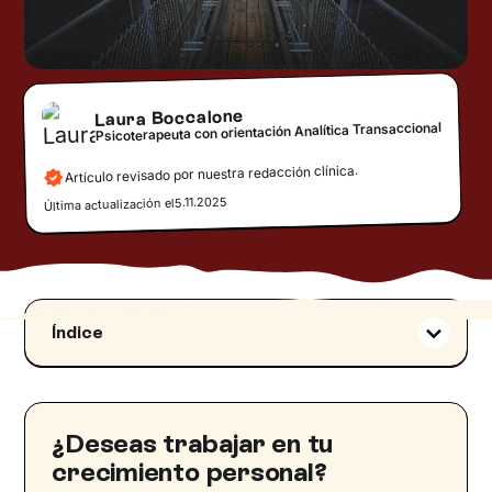
Laura Boccalone
Psicoterapeuta con orientación Analítica Transaccional
Artículo revisado por nuestra redacción clínica.
5.11.2025
Última actualización el
Índice
Death education
: antecedentes históricos
‍Educarnos para morir: la
death education
Modelos teóricos de referencia en la
death
¿Deseas trabajar en tu
education
crecimiento personal?
‍Tipos de
death education