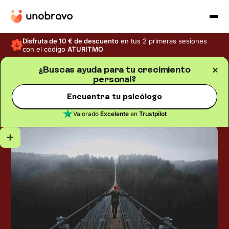
Disfruta de 10 € de descuento
en tus 2 primeras sesiones
con el código
ATURITMO
¿Buscas ayuda para tu crecimiento
personal?
Crecimiento personal
Blog
/
Tiempo de lectura
5
min
Death education: cómo
Encuentra tu psicólogo
aceptar la muerte
Valorado
Excelente
en
Trustpilot