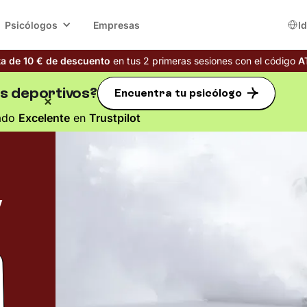
Psicólogos
Empresas
I
ta de 10 € de descuento
en tus 2 primeras sesiones con el código
A
s deportivos?
Encuentra tu psicólogo
ado
Excelente
en
Trustpilot
y