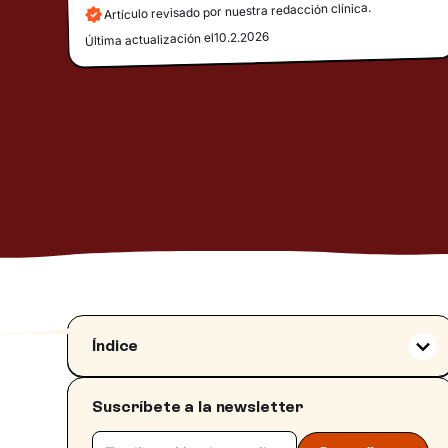
Artículo revisado por nuestra redacción clínica.
10.2.2026
Última actualización el
Índice
Una panorámica de los Juegos Olímpicos de
Invierno 2026
Suscríbete a la newsletter
Psicología y salud mental de los atletas