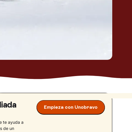
liada
Empieza con Unobravo
e te ayuda a
és de un