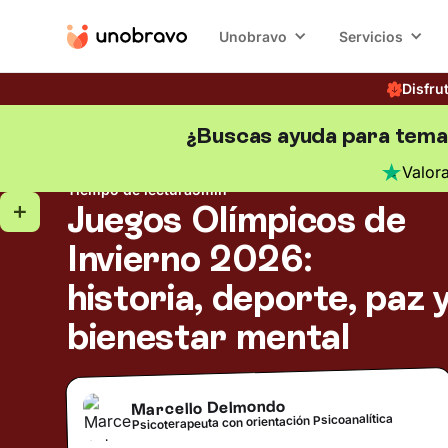
Unobravo
Servicios
Disfru
¿Buscas ayuda para tema
Psicología del deporte
Blog
/
Valor
Tiempo de lectura
5
min
Juegos Olímpicos de
Invierno 2026:
historia, deporte, paz 
bienestar mental
Marcello Delmondo
Psicoterapeuta con orientación Psicoanalítica