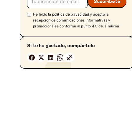
Los Juegos Olímpicos entre la política, el
deporte y la economía
He leído la
política de privacidad
y acepto la
Olimpiadas y paz
recepción de comunicaciones informativas y
¿Lo importante es participar?
promocionales conforme al punto 4.C de la misma.
Si te ha gustado, compártelo