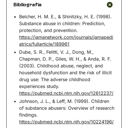
Bibliografía
Belcher, H. M. E., & Shinitzky, H. E. (1998).
Substance abuse in children: Prediction,
protection, and prevention.
https://jamanetwork.com/journals/jamapedi
atrics/fullarticle/189961
Dube, S. R., Felitti, V. J., Dong, M.,
Chapman, D. P., Giles, W. H., & Anda, R. F.
(2003). Childhood abuse, neglect, and
household dysfunction and the risk of illicit
drug use: The adverse childhood
experiences study.
https://pubmed.ncbi.nlm.nih.gov/12612237/
Johnson, J. L., & Leff, M. (1999). Children
of substance abusers: Overview of research
findings.
https://pubmed.ncbi.nlm.nih.gov/10224196/