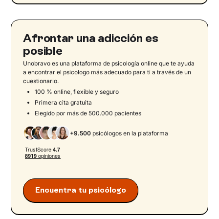
Modelos mentales en la infancia
El vínculo padres-hijos: "la base segura”
Paternidad insegura e inmadura
Afrontar una adicción es
Dificultades parentales y desarrollo psicológico
posible
del niño
Unobravo es una plataforma de psicología online que te ayuda
Las consecuencias de las dificultades
a encontrar el psicologo más adecuado para ti a través de un
cuestionario.
parentales en el niño
100 % online, flexible y seguro
La transmisión generacional del trauma
Primera cita gratuita
Atención y protección del menor: tratamiento
Elegido por más de 500.000 pacientes
integrado
+9.500
psicólogos en la plataforma
¿Por qué terapia familiar?
Señales y síntomas en hijos de padres con
adicción a las drogas
Consejos prácticos y recursos para hijos y
familiares
Encuentra tu psicólogo
Da el primer paso hacia el bienestar de tu familia