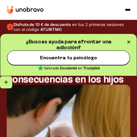
Disfruta de 10 € de descuento
en tus 2 primeras sesiones
con el código
ATURITMO
¿Buscas ayuda para afrontar una
adicción?
Adicciones
Blog
/
Tiempo de lectura
5
min
Padres
Encuentra tu psicólogo
drogodependientes:
Valorado
Excelente
en
Trustpilot
consecuencias en los hijos