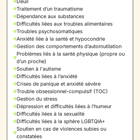
Deuil
atteindre vos objectifs.
Traitement d’un traumatisme
Dépendance aux substances
Grâce à
des techniques et des exercices
Difficultés liées aux troubles alimentaires
spécifiques
, choisis en fonction de vos valeurs
Troubles psychosomatiques
et de vos besoins, vous pourrez restructurer les
Anxiété liée à la santé et hypocondrie
façons de penser et d'agir qui vous ont limité
Gestion des comportements d’automutilation
jusqu'à présent. Je resterai à vos côtés pour
Problèmes liés à la santé physique (propre ou
vous encourager et vous soutenir, et nous
d’un proche)
marcherons ensemble vers l'objectif : votre
Soutien à l'autisme
bien-être
.
Difficultés liées à l’anxiété
Crises de panique et anxiété sévère
Trouble obsessionnel-compulsif (TOC)
Gestion du stress
Dépression et difficultés liées à l’humeur
Difficultés liées à la sexualité
Difficultés liées à la sphère LGBTQIA+
Soutien en cas de violences subies ou
constatées