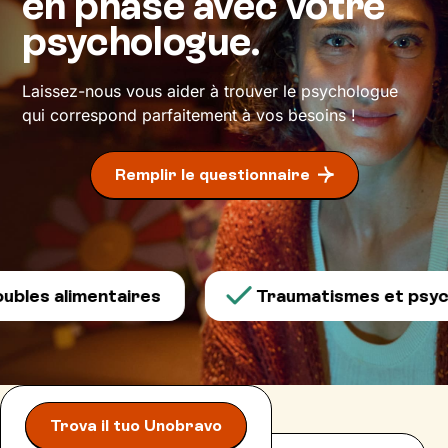
en phase avec votre
psychologue.
Laissez-nous vous aider à trouver le psychologue
qui correspond parfaitement à vos besoins !
Remplir le questionnaire
bles alimentaires
Traumatismes et psych
Trova il tuo Unobravo