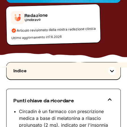
Redazione
Unobravo
Articolo revisionato dalla nostra redazione clinica
17.6.2026
Ultimo aggiornamento il
Indice
Di che classe farmaceutica fa parte?
Come funziona Circadin
Indicazioni terapeutiche ed effetti collaterali
Punti chiave da ricordare
Indicazioni terapeutiche
Circadin è un farmaco con prescrizione
Effetti collaterali
medica a base di melatonina a rilascio
Interazioni, avvertenze e precauzioni d'uso
prolungato (2 mg), indicato per l'insonnia