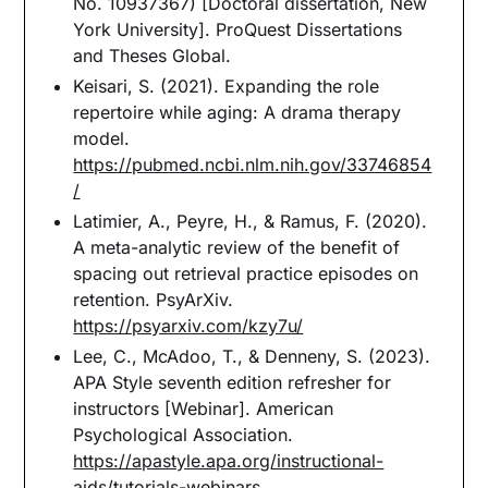
No. 10937367) [Doctoral dissertation, New
York University]. ProQuest Dissertations
and Theses Global.
Keisari, S. (2021). Expanding the role
repertoire while aging: A drama therapy
model.
https://pubmed.ncbi.nlm.nih.gov/33746854
/
Latimier, A., Peyre, H., & Ramus, F. (2020).
A meta-analytic review of the benefit of
spacing out retrieval practice episodes on
retention. PsyArXiv.
https://psyarxiv.com/kzy7u/
Lee, C., McAdoo, T., & Denneny, S. (2023).
APA Style seventh edition refresher for
instructors [Webinar]. American
Psychological Association.
https://apastyle.apa.org/instructional-
aids/tutorials-webinars