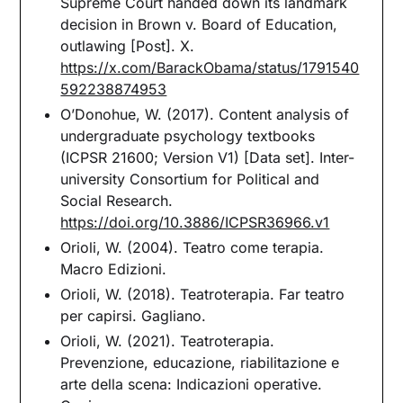
Supreme Court handed down its landmark
decision in Brown v. Board of Education,
outlawing [Post]. X.
https://x.com/BarackObama/status/1791540
592238874953
O’Donohue, W. (2017). Content analysis of
undergraduate psychology textbooks
(ICPSR 21600; Version V1) [Data set]. Inter-
university Consortium for Political and
Social Research.
https://doi.org/10.3886/ICPSR36966.v1
Orioli, W. (2004). Teatro come terapia.
Macro Edizioni.
Orioli, W. (2018). Teatroterapia. Far teatro
per capirsi. Gagliano.
Orioli, W. (2021). Teatroterapia.
Prevenzione, educazione, riabilitazione e
arte della scena: Indicazioni operative.