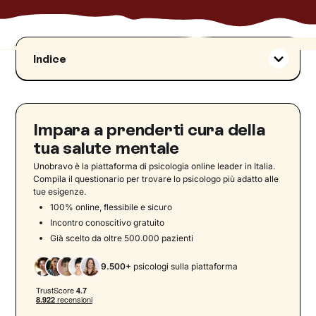
Indice
Come la teatroterapia può favorire il
cambiamento
Cosa dicono gli studi su teatroterapia e crescita
Impara a prenderti cura della
personale
tua salute mentale
Esempi di attività di teatroterapia orientate alla
Unobravo è la piattaforma di psicologia online leader in Italia.
crescita personale
Compila il questionario per trovare lo psicologo più adatto alle
Cosa aspettarsi da un percorso di teatroterapia
tue esigenze.
per la crescita personale
100% online, flessibile e sicuro
Checklist: in quali aree potrei desiderare di
Incontro conoscitivo gratuito
crescere?
Già scelto da oltre 500.000 pazienti
Le competenze del teatroterapeuta a supporto
9.500+
psicologi sulla piattaforma
della crescita personale
Iniziare a “salire in scena” nella propria vita con
Unobravo