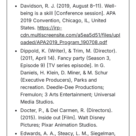
Davidson, R. J. (2019, August 8–11). Well-
being is a skill [Conference session]. APA
2019 Convention, Chicago, IL, United
States.
https://irp-
cdn.multiscreensite.com/a5ea5d51/files/upl
oaded/APA2019_Program_190708.pdf
Dippold, K. (Writer), & Trim, M. (Director).
(2011, April 14). Fancy party (Season 3,
Episode 9) [TV series episode]. In G.
Daniels, H. Klein, D. Miner, & M. Schur
(Executive Producers), Parks and
recreation. Deedle-Dee Productions;
Fremulon; 3 Arts Entertainment; Universal
Media Studios.
Docter, P., & Del Carmen, R. (Directors).
(2015). Inside out [Film]. Walt Disney
Pictures; Pixar Animation Studios.
Edwards, A. A., Steacy, L. M., Siegelman,