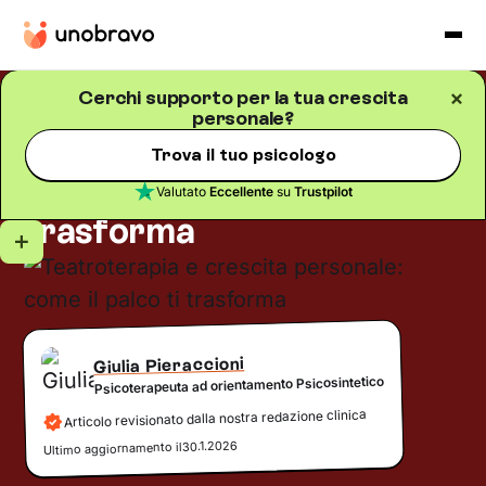
Cerchi supporto per la tua crescita
personale?
Crescita personale
Blog
/
5
minuti di lettura
Teatroterapia e crescita
Trova il tuo psicologo
personale: come il palco ti
Valutato
Eccellente
su
Trustpilot
trasforma
Giulia Pieraccioni
Psicoterapeuta ad orientamento Psicosintetico
Articolo revisionato dalla nostra redazione clinica
30.1.2026
Ultimo aggiornamento il