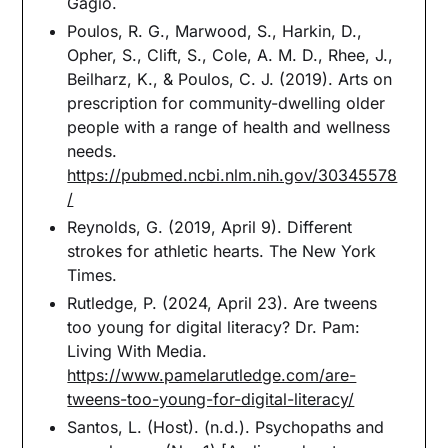
Gagio.
Poulos, R. G., Marwood, S., Harkin, D.,
Opher, S., Clift, S., Cole, A. M. D., Rhee, J.,
Beilharz, K., & Poulos, C. J. (2019). Arts on
prescription for community-dwelling older
people with a range of health and wellness
needs.
https://pubmed.ncbi.nlm.nih.gov/30345578
/
Reynolds, G. (2019, April 9). Different
strokes for athletic hearts. The New York
Times.
Rutledge, P. (2024, April 23). Are tweens
too young for digital literacy? Dr. Pam:
Living With Media.
https://www.pamelarutledge.com/are-
tweens-too-young-for-digital-literacy/
Santos, L. (Host). (n.d.). Psychopaths and