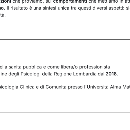
zioni
che proviamo, sui
comportamenti
che mettiamo in at
mo
. Il risultato è una sintesi unica tra questi diversi aspetti: 
tà.
crea tra il mondo interno e quello esterno
si inserisce il la
à a comprendere nel passato della tua storia e a ricostruir
. La voglia di cambiamento sarà la motivazione necessaria 
o un percorso che ti porterà verso un benessere sempre cre
rire le tue risorse interiori e a capire i meccanismi che gene
lla ricerca di un
nuovo livello di consapevolezza
. Conoscer
ella sanità pubblica e come libera/o professionista
r comprendere cosa cambiare e come farlo. Nello spazio di
Ordine degli Psicologi della Regione Lombardia
dal
2018
.
i creerà, avrai modo di rileggere la tua realtà attribuendole 
rmetteranno di affrontare la vita con
sicologia Clinica e di Comunità presso l'Università Alma Ma
attitudine ed energia ri