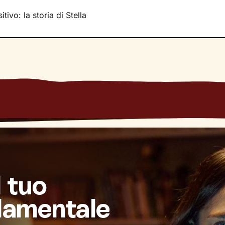
tivo: la storia di Stella
l tuo
damentale