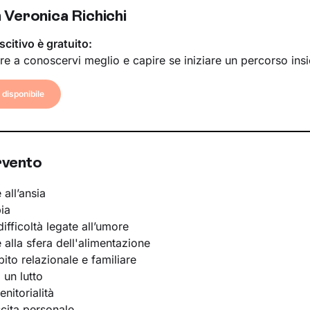
 Veronica Richichi
scitivo è gratuito:
re a conoscervi meglio e capire se iniziare un percorso ins
disponibile
rvento
 all’ansia
ia
ifficoltà legate all’umore
e alla sfera dell'alimentazione
bito relazionale e familiare
 un lutto
nitorialità
scita personale