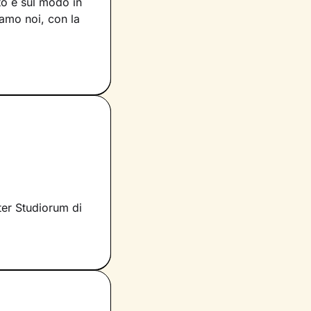
to e sul modo in
siamo noi, con la
voro che faremo
e ciò che fa parte
per muovere i
scente.
rano i tuoi
si è infatti
 ascolto e
significati
ter Studiorum di
nnovate
.