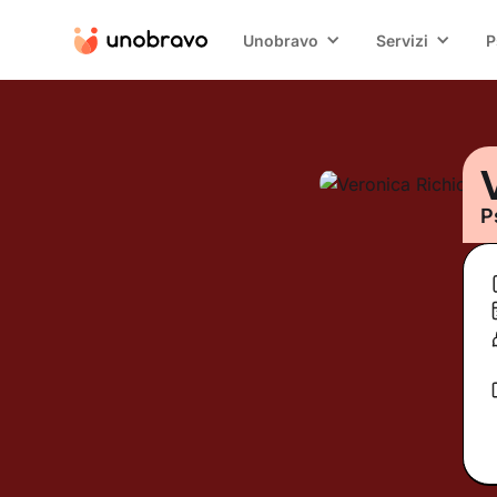
Unobravo
Servizi
P
P