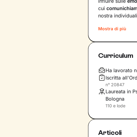
influire sulle
emo
cui
comunichia
nostra individuali
Sul
ponte che si 
Mostra di più
insieme, che andr
del tuo presente
primi passi lung
Curriculum
Ti guiderò a scop
comportamenti, a
Ha lavorato n
fondamentale pe
Iscritta all'
accoglienza che s
n°
20847
inediti che ti pe
Laureata in P
Bologna
110 e lode
Articoli