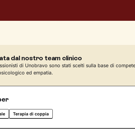
ata dal nostro team clinico
essionisti di Unobravo sono stati scelti sulla base di compet
sicologico ed empatia.
per
ale
Terapia di coppia