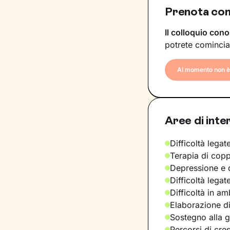
Prenota con
Il colloquio cono
potrete comincia
Al momento non è 
Aree di inte
Difficoltà legate
Terapia di copp
Depressione e d
Difficoltà legat
Difficoltà in am
Elaborazione di
Sostegno alla ge
Percorsi di cre