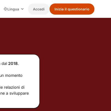
Lingua
Accedi
Inizia il questionario
a
dal
2018
.
e un momento
e relazioni di
one a sviluppare