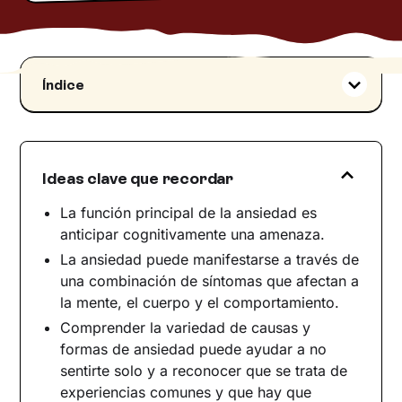
Índice
La función de la ansiedad
Cuando la ansiedad se convierte en un
obstáculo
Ideas clave que recordar
Cómo reconocer los síntomas de la ansiedad
Causas y tipos de ansiedad
La función principal de la ansiedad es
anticipar cognitivamente una amenaza.
Ansiedad patológica y evitación
La ansiedad puede manifestarse a través de
¿Cuándo puede convertirse en patológica la
una combinación de síntomas que afectan a
ansiedad?
la mente, el cuerpo y el comportamiento.
¿Qué hacer si tenemos ansiedad?
Comprender la variedad de causas y
Una molestia necesaria
formas de ansiedad puede ayudar a no
Estrategias prácticas que pueden ayudar a
sentirte solo y a reconocer que se trata de
controlar la ansiedad
experiencias comunes y que hay que