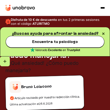
Disfruta de 10 € de descuento
en tus 2 primeras sesiones
con el código
ATURITMO
¿Buscas ayuda para afrontar la ansiedad?
Ansiedad
Blog
/
Tiempo de lectura
5
min
Encuentra tu psicólogo
¡Qué ansiedad! ¿Cómo
Valorado
Excelente
en
Trustpilot
puedo manejarla?
Bruno Loiacono
Artículo revisado por nuestra redacción clínica.
26.6.2026
Última actualización el