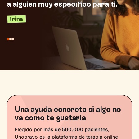
a alguien muy específico para ti.
p
m
Irina
L
Una ayuda concreta si algo no
va como te gustaría
Elegido por
más de 500.000 pacientes
,
Unobravo es la plataforma de terapia online