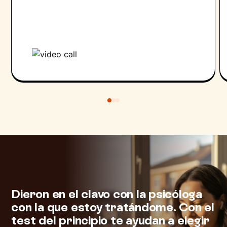
L
r
Dieron en el clavo con la psicóloga
m
con la que estoy tratándome. Con el
test del principio te ayudan a elegir
E