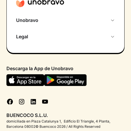
Unobravo
Sobre nosotros
Legal
Primera cita gratuita
Política de privacidad pacientes
Psicólogo por chat
Términos y condiciones
Psicólogos para diferentes áreas de intervención
Descarga la App de Unobravo
Política de privacidad
Ayuda urgente
Declaración de accesibilidad
FAQ
Política de cookies
Blog
Gestionar cookies
Test psicológicos
BUENCOCO S.L.U.
Corporate
domiciliada en Plaza Catalunya 1, Edificio El Triangle, 4 Planta,
Barcelona 08002© Buencoco 2026 / All Rights Reserved
Psicólogos para españoles en el extranjero