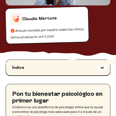
Claudia Martone
Artículo revisado por nuestra redacción clínica.
17.3.2026
Última actualización el
Índice
¿Qué es el insomnio?
Tipos de insomnio
Insomnio agudo y crónico
Pon tu bienestar psicológico en
¿Cuántas personas sufren de insomnio en
primer lugar
España?
Unobravo es una plataforma de psicología online que te ayuda
Cómo saber si sufrimos de insomnio: los
a encontrar el psicologo más adecuado para ti a través de un