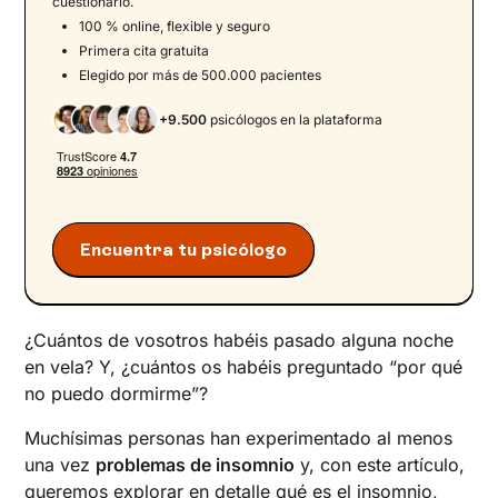
cuestionario.
síntomas principales
100 % online, flexible y seguro
Entender nuestro sueño
Primera cita gratuita
Síntomas nocturnos y diurnos del insomnio:
Elegido por más de 500.000 pacientes
impacto funcional
+9.500
psicólogos en la plataforma
Las causas del insomnio
Las causas psicológicas del insomnio
Otras causas del insomnio
Causas médicas y farmacológicas del
insomnio
Encuentra tu psicólogo
Causas ambientales y de hábitos en el
insomnio
El círculo vicioso del insomnio
¿Cuántos de vosotros habéis pasado alguna noche
Las consecuencias del insomnio
en vela? Y, ¿cuántos os habéis preguntado “por qué
no puedo dormirme”?
Cuándo es recomendable consultar a un
profesional
Muchísimas personas han experimentado al menos
Estrategias iniciales para cuidar la higiene del
una vez
problemas de insomnio
y, con este artículo,
sueño
queremos explorar en detalle qué es el insomnio,