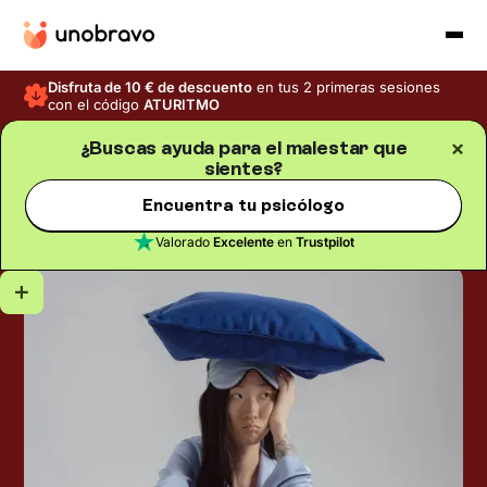
Disfruta de 10 € de descuento
en tus 2 primeras sesiones
con el código
ATURITMO
¿Buscas ayuda para el malestar que
sientes?
Trastornos mentales
Blog
/
Tiempo de lectura
5
min
Insomnio: síntomas, causas
Encuentra tu psicólogo
y tratamiento
Valorado
Excelente
en
Trustpilot