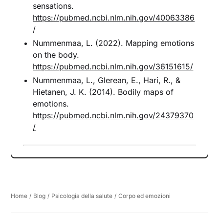
sensations.
https://pubmed.ncbi.nlm.nih.gov/40063386
/
Nummenmaa, L. (2022). Mapping emotions
on the body.
https://pubmed.ncbi.nlm.nih.gov/36151615/
Nummenmaa, L., Glerean, E., Hari, R., &
Hietanen, J. K. (2014). Bodily maps of
emotions.
https://pubmed.ncbi.nlm.nih.gov/24379370
/
Home
/
Blog
/
Psicologia della salute
/
Corpo ed emozioni