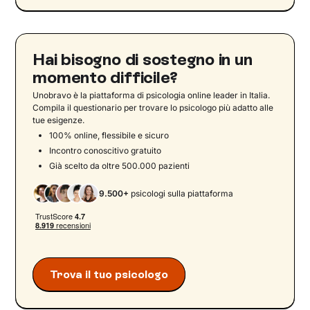
Dall’indifferenziazione alla rappresentazione
somatopsichica
La relazione di cura madre-bambino
Hai bisogno di sostegno in un
Le emozioni
momento difficile?
Tipi di emozioni
Unobravo è la piattaforma di psicologia online leader in Italia.
Le funzioni delle emozioni
Compila il questionario per trovare lo psicologo più adatto alle
tue esigenze.
Le emozioni e i sintomi fisici
100% online, flessibile e sicuro
La psicosomatica
Incontro conoscitivo gratuito
Già scelto da oltre 500.000 pazienti
L'influenza dello stress nell'insorgenza dei
sintomi somatici
9.500+
psicologi sulla piattaforma
Affrontare lo stress in modo efficace
Il corpo e le emozioni in terapia
Le principali teorie sulle emozioni e il corpo
La mappa corporea delle emozioni: dove
Trova il tuo psicologo
sentiamo ciò che proviamo
Il contributo delle neuroscienze alla