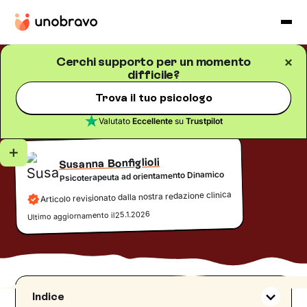
Cerchi supporto per un momento
difficile?
Psicologia della salute
Blog
/
5
minuti di lettura
Corpo ed emozioni
Trova il tuo psicologo
Valutato
Eccellente
su
Trustpilot
Susanna Bonfiglioli
Psicoterapeuta ad orientamento Dinamico
Articolo revisionato dalla nostra redazione clinica
25.1.2026
Ultimo aggiornamento il
Indice