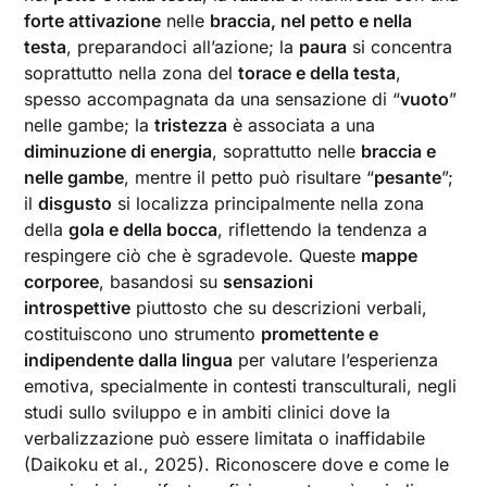
forte attivazione
nelle
braccia, nel petto e nella
testa
, preparandoci all’azione; la
paura
si concentra
soprattutto nella zona del
torace e della testa
,
spesso accompagnata da una sensazione di “
vuoto
”
nelle gambe; la
tristezza
è associata a una
diminuzione di energia
, soprattutto nelle
braccia e
nelle gambe
, mentre il petto può risultare “
pesante
”;
il
disgusto
si localizza principalmente nella zona
della
gola e della bocca
, riflettendo la tendenza a
respingere ciò che è sgradevole. Queste
mappe
corporee
, basandosi su
sensazioni
introspettive
piuttosto che su descrizioni verbali,
costituiscono uno strumento
promettente e
indipendente dalla lingua
per valutare l’esperienza
emotiva, specialmente in contesti transculturali, negli
studi sullo sviluppo e in ambiti clinici dove la
verbalizzazione può essere limitata o inaffidabile
(Daikoku et al., 2025). Riconoscere dove e come le