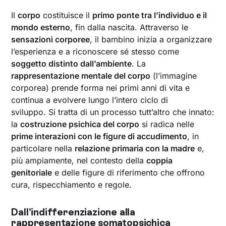
comprensione del legame corpo-emozioni
Il
corpo
costituisce il
primo ponte tra l’individuo e il
Prendersi cura di sé: ascoltare il proprio corpo,
accogliere le proprie emozioni
mondo esterno
, fin dalla nascita. Attraverso le
sensazioni corporee
, il bambino inizia a organizzare
l’esperienza e a riconoscere sé stesso come
soggetto distinto dall’ambiente
. La
rappresentazione mentale del corpo
(l’immagine
corporea) prende forma nei primi anni di vita e
continua a evolvere lungo l’intero ciclo di
sviluppo. Si tratta di un processo tutt’altro che innato:
la
costruzione psichica del corpo
si radica nelle
prime interazioni con le figure di accudimento
, in
particolare nella
relazione primaria con la madre
e,
più ampiamente, nel contesto della
coppia
genitoriale
e delle figure di riferimento che offrono
cura, rispecchiamento e regole.
Dall’indifferenziazione alla
rappresentazione somatopsichica