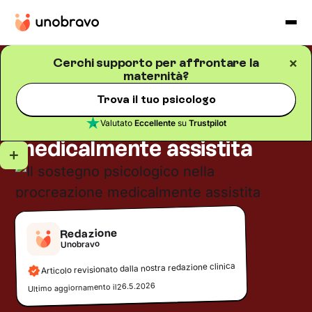
Cerchi supporto per affrontare la
maternità?
Gravidanza e maternità
Blog
/
5
minuti di lettura
Il sostegno psicologico
Trova il tuo psicologo
nella procreazione
Valutato
Eccellente
su
Trustpilot
medicalmente assistita
Redazione
Unobravo
Articolo revisionato dalla nostra redazione clinica
26.5.2026
Ultimo aggiornamento il