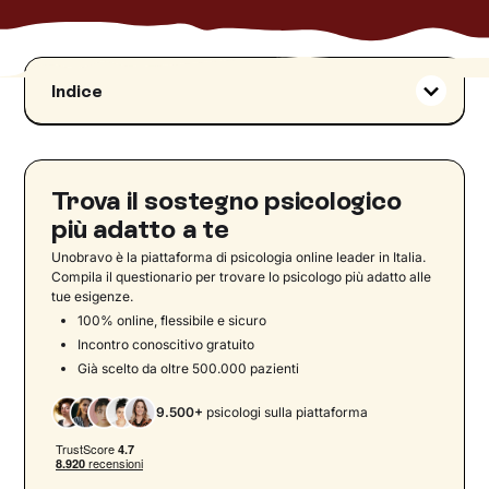
Indice
Perché parlare di infertilità di coppia
Quando la coppia chiede aiuto?
Il sostegno psicologico per la coppia: le linee
Trova il sostegno psicologico
guida
più adatto a te
L’importanza di un percorso psicologico nel
Unobravo è la piattaforma di psicologia online leader in Italia.
percorso di PMA
Compila il questionario per trovare lo psicologo più adatto alle
tue esigenze.
I benefici del sostegno psicologico nella PMA
100% online, flessibile e sicuro
Strategie pratiche per gestire lo stress e le
Incontro conoscitivo gratuito
emozioni durante la PMA
Già scelto da oltre 500.000 pazienti
9.500+
psicologi sulla piattaforma