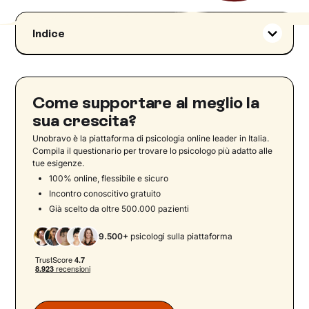
Indice
Il bambino
I genitori
‍Comportamenti e sentimenti più comuni
Come supportare al meglio la
Le reazioni dei bambini
sua crescita?
Gli educatori
Unobravo è la piattaforma di psicologia online leader in Italia.
Compila il questionario per trovare lo psicologo più adatto alle
‍Ambientamento e comunicazione
tue esigenze.
Cosa possiamo fare?
100% online, flessibile e sicuro
Incontro conoscitivo gratuito
Metodi di inserimento all’asilo nido:
Già scelto da oltre 500.000 pazienti
tradizionale e svedese a confronto
Segnali di prontezza e strategie per
9.500+
psicologi sulla piattaforma
preparare il bambino all’inserimento
Il ruolo dell’attaccamento sicuro
nell’inserimento al nido
Consigli pratici per genitori ed educatori: