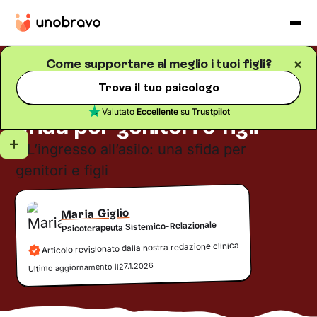
Come supportare al meglio i tuoi figli?
Psicologia infantile
Blog
/
5
minuti di lettura
Trova il tuo psicologo
L’ingresso all’asilo: una
Valutato
Eccellente
su
Trustpilot
sfida per genitori e figli
Maria Giglio
Psicoterapeuta Sistemico-Relazionale
Articolo revisionato dalla nostra redazione clinica
27.1.2026
Ultimo aggiornamento il