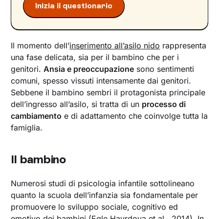
routine, oggetti e comunicazione emotiva
Inizia il questionario
Dati e linee guida sull’inserimento al nido in
Italia
Affrontare il cambiamento con serenità:
Il momento dell’
inserimento all’asilo nido
rappresenta
Unobravo può essere al tuo fianco
una fase delicata, sia per il bambino che per i
genitori.
Ansia e preoccupazione
sono sentimenti
comuni, spesso vissuti intensamente dai genitori.
Sebbene il bambino sembri il protagonista principale
dell’ingresso all’asilo, si tratta di un
processo di
cambiamento
e di adattamento che coinvolge tutta la
famiglia.
Il bambino
Numerosi studi di psicologia infantile sottolineano
quanto la scuola dell’infanzia sia fondamentale per
promuovere lo sviluppo sociale, cognitivo ed
emotivo dei bambini (Egle Havrdova et al., 2014). In