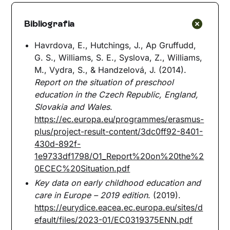
Bibliografia
Havrdova, E., Hutchings, J., Ap Gruffudd,
G. S., Williams, S. E., Syslova, Z., Williams,
M., Vydra, S., & Handzelová, J. (2014).
Report on the situation of preschool
education in the Czech Republic, England,
Slovakia and Wales
.
https://ec.europa.eu/programmes/erasmus-
plus/project-result-content/3dc0ff92-8401-
430d-892f-
1e9733df1798/O1_Report%20on%20the%2
0ECEC%20Situation.pdf
Key data on early childhood education and
care in Europe – 2019 edition
. (2019).
https://eurydice.eacea.ec.europa.eu/sites/d
efault/files/2023-01/EC0319375ENN.pdf