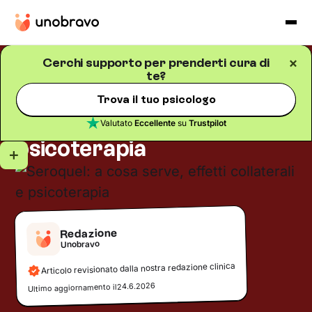
Cerchi supporto per prenderti cura di
te?
Salute mentale
Blog
/
5
minuti di lettura
Seroquel: a cosa serve,
Trova il tuo psicologo
effetti collaterali e
Valutato
Eccellente
su
Trustpilot
psicoterapia
Redazione
Unobravo
Articolo revisionato dalla nostra redazione clinica
24.6.2026
Ultimo aggiornamento il