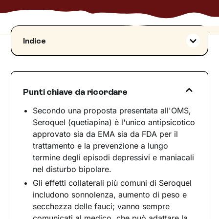
Indice
Di che classe farmaceutica fa parte?
Come funziona Seroquel
Indicazioni terapeutiche ed effetti collaterali
Punti chiave da ricordare
Indicazioni terapeutiche
Secondo una proposta presentata all'OMS,
Effetti collaterali
Seroquel (quetiapina) è l'unico antipsicotico
Interazioni con altri farmaci
approvato sia da EMA sia da FDA per il
Avvertenze e precauzioni d'uso
trattamento e la prevenzione a lungo
Seroquel e psicoterapia: due strumenti nel
termine degli episodi depressivi e maniacali
percorso di cura
nel disturbo bipolare.
Gli effetti collaterali più comuni di Seroquel
includono sonnolenza, aumento di peso e
secchezza delle fauci; vanno sempre
comunicati al medico, che può adattare la