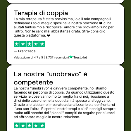
Terapia di coppia
La mia terapeuta è stata bravissima, io e il mio compagno li
definiamo i soldi meglio spesi nella nostra relazione ❤️ ci ha
aiutati tantissimo a riscoprire l’amore che proviamo l’uno per
l’altro. Non le sarò mai abbastanza grata. Stra-consiglio
questa piattaforma. ❤️
— Francesca
Valutazione di 4.7 / 5 | 8.737 recensioni
La nostra "unobravo" è
competente
La nostra "unobravo" è davvero competente, noi stiamo
facendo un percorso di coppia. Da quando utilizziamo questo
servizio le cose vanno molto meglio fra di noi, riusciamo a
dirci delle cose che nella quotidianità spesso ci sfuggivano.
Grazie a lei abbiamo imparato ad analizzarle e a confrontarci
l'uno con l'altra. Rispetta i nostri tempi e ci dà consigli sempre
molto utili nonché dei "piccoli" compiti da seguire per aiutarci
ad affrontare meglio la nostra relazione.