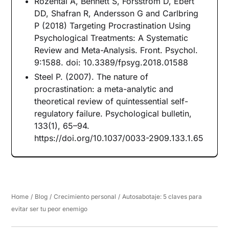
Rozental A, Bennett S, Forsström D, Ebert
DD, Shafran R, Andersson G and Carlbring
P (2018) Targeting Procrastination Using
Psychological Treatments: A Systematic
Review and Meta-Analysis. Front. Psychol.
9:1588. doi: 10.3389/fpsyg.2018.01588
Steel P. (2007). The nature of
procrastination: a meta-analytic and
theoretical review of quintessential self-
regulatory failure. Psychological bulletin,
133(1), 65–94.
https://doi.org/10.1037/0033-2909.133.1.65
Home
/
Blog
/
Crecimiento personal
/
Autosabotaje: 5 claves para
evitar ser tu peor enemigo