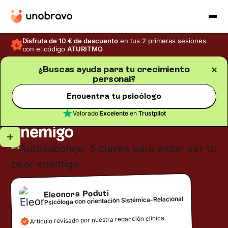
Disfruta de 10 € de descuento
en tus 2 primeras sesiones
con el código
ATURITMO
¿Buscas ayuda para tu crecimiento
personal?
Crecimiento personal
Blog
/
Tiempo de lectura
5
min
Autosabotaje: 5 claves
Encuentra tu psicólogo
para evitar ser tu peor
Valorado
Excelente
en
Trustpilot
enemigo
Eleonora Poduti
Psicóloga con orientación Sistémica-Relacional
Artículo revisado por nuestra redacción clínica.