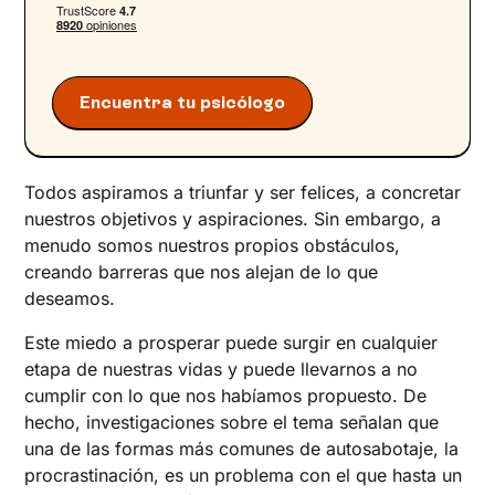
Eludir la búsqueda de empleo por miedo al
rechazo
Evitar relaciones amorosas por temor a ser
Encuentra tu psicólogo
lastimado
No implicarse en actividades sociales por
miedo al qué dirán
Todos aspiramos a triunfar y ser felices, a concretar
Autosabotaje: ¿cómo superarlo? 5 claves
nuestros objetivos y aspiraciones. Sin embargo, a
Da el primer paso para superar el autosabotaje
menudo somos nuestros propios obstáculos,
creando barreras que nos alejan de lo que
deseamos.
Este miedo a prosperar puede surgir en cualquier
etapa de nuestras vidas y puede llevarnos a no
cumplir con lo que nos habíamos propuesto. De
hecho, investigaciones sobre el tema señalan que
una de las formas más comunes de autosabotaje, la
procrastinación, es un problema con el que hasta un