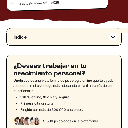
6.11.2025
Última actualización el
Índice
¿Qué es el autosabotaje? Definición del
concepto
¿Por qué me autosaboteo?
¿Deseas trabajar en tu
Formas de autosabotaje
crecimiento personal?
Perfeccionismo extremo
Unobravo es una plataforma de psicología online que te ayuda
Procrastinar de forma crónica
a encontrar el psicologo más adecuado para ti a través de un
cuestionario.
Abandonar prematuramente
100 % online, flexible y seguro
Evitar los riesgos
Primera cita gratuita
Elegido por más de 500.000 pacientes
Generar excusas constantemente
Compararse con otros
+9.500
psicólogos en la plataforma
Ejemplos de autosabotaje