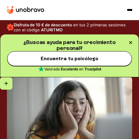
Disfruta de 10 € de descuento
en tus 2 primeras sesiones
con el código
ATURITMO
¿Buscas ayuda para tu crecimiento
personal?
Crecimiento personal
Blog
/
Tiempo de lectura
5
min
“No tengo ganas de hacer
Encuentra tu psicólogo
nada”, ¿qué significa?
Valorado
Excelente
en
Trustpilot