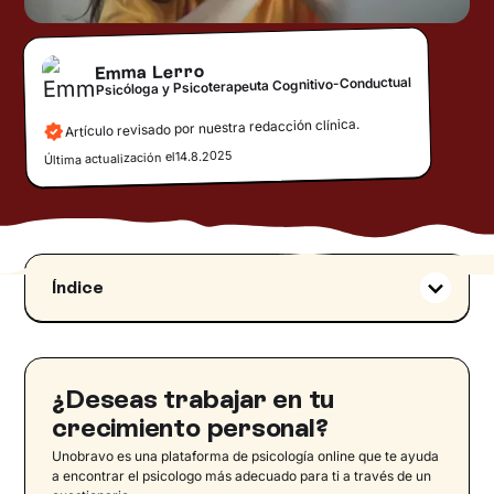
Emma Lerro
Psicóloga y Psicoterapeuta Cognitivo-Conductual
Artículo revisado por nuestra redacción clínica.
14.8.2025
Última actualización el
Índice
¿Por qué no tengo ganas de hacer nada? Las
causas más comunes
"No tengo ganas de hacer nada, solo quiero
¿Deseas trabajar en tu
dormir"
crecimiento personal?
No tengo ganas de hacer nada: ¿es depresión?
Unobravo es una plataforma de psicología online que te ayuda
Los motivos detrás del no tener ganas de hacer
a encontrar el psicologo más adecuado para ti a través de un
nada