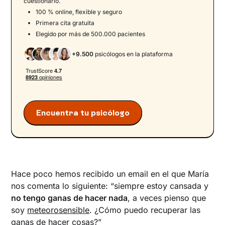
cuestionario.
100 % online, flexible y seguro
Procrastinar y no tener ganas de hacer nada
Primera cita gratuita
Me aburro pero no tengo ganas de hacer
Elegido por más de 500.000 pacientes
nada
Tengo miedo a fracasar
+9.500
psicólogos en la plataforma
No siento ninguna motivación
No me importaría probar, pero…
Ansiedad y ganas de no hacer nada
Qué hacer cuando no tienes ganas de hacer
Encuentra tu psicólogo
nada
Encuentra el apoyo que necesitas para
recuperar tu motivación
Hace poco hemos recibido un email en el que María
nos comenta lo siguiente: “siempre estoy cansada y
no tengo ganas de hacer nada
, a veces pienso que
soy
meteorosensible
. ¿Cómo puedo recuperar las
ganas de hacer cosas?”