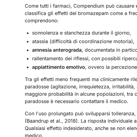
Come tutti i farmaci, Compendium può causare ef
classifica gli effetti del bromazepam come a freq
comprendono:
sonnolenza e stanchezza durante il giorno,
atassia (difficoltà di coordinazione motoria),
amnesia anterograda
, documentata in partico
rallentamento dei riflessi, con possibili riper
appiattimento emotivo
, ovvero la percezione 
Tra gli effetti meno frequenti ma clinicamente ril
paradosse (agitazione, irrequietezza, irritabilit
maggiore probabilità in alcune popolazioni, tra c
paradosse è necessario contattare il medico.
Con l'uso prolungato può svilupparsi tolleranza,
(Baandrup et al., 2018). La risposta individuale a
Qualsiasi effetto indesiderato, anche se non elenc
medico.