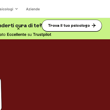
sicologi
Aziende
derti cura di te?
Trova il tuo psicologo
tato
Eccellente
su
Trustpilot