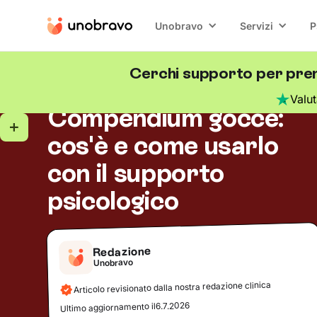
Unobravo
Servizi
P
Cerchi supporto per pren
Salute mentale
5
minuti di lettura
Blog
/
Valu
Compendium gocce:
cos'è e come usarlo
con il supporto
psicologico
Redazione
Unobravo
Articolo revisionato dalla nostra redazione clinica
6.7.2026
Ultimo aggiornamento il