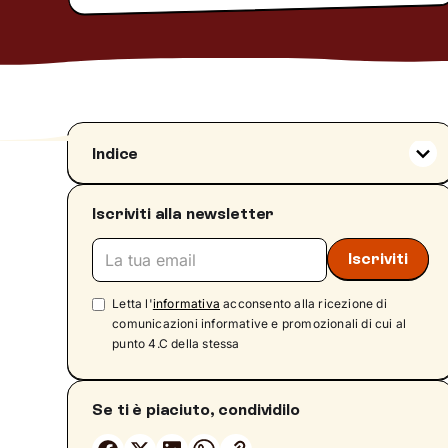
Indice
Cos'è Compendium e a cosa serve
Iscriviti alla newsletter
Come funziona, indicazioni terapeutiche ed
effetti collaterali
Effetti collaterali
Interazioni con altri farmaci
Letta l'
informativa
acconsento alla ricezione di
Avvertenze e precauzioni d'uso
comunicazioni informative e promozionali di cui al
punto 4.C della stessa
Compendium e psicoterapia: due strumenti
nel percorso di cura
Se ti è piaciuto, condividilo