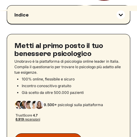
Indice
Cosa significa essere perfezionisti
Perfezionismo positivo e perfezionismo
maladattivo
Metti al primo posto il tuo
Il timore dell’errore
benessere psicologico
Perfezionismo patologico: sintomi frequenti
Unobravo è la piattaforma di psicologia online leader in Italia.
Come si sentono i perfezionisti?
Compila il questionario per trovare lo psicologo più adatto alle
tue esigenze.
Quali sono gli aspetti negativi del perfezionismo
100% online, flessibile e sicuro
patologico?
Incontro conoscitivo gratuito
Perfezionismo e psicopatologia
Già scelto da oltre 500.000 pazienti
Perfezionismo e depressione
9.500+
psicologi sulla piattaforma
Si può passare da un perfezionismo maladattivo
a un perfezionismo sano?