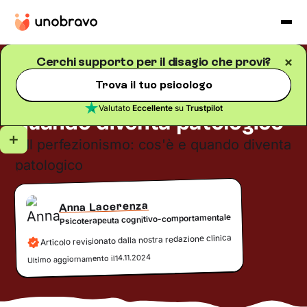
Cerchi supporto per il disagio che provi?
Disturbi psichici
Blog
/
5
minuti di lettura
Trova il tuo psicologo
Il perfezionismo: cos'è e
Valutato
Eccellente
su
Trustpilot
quando diventa patologico
Anna Lacerenza
Psicoterapeuta cognitivo-comportamentale
Articolo revisionato dalla nostra redazione clinica
14.11.2024
Ultimo aggiornamento il