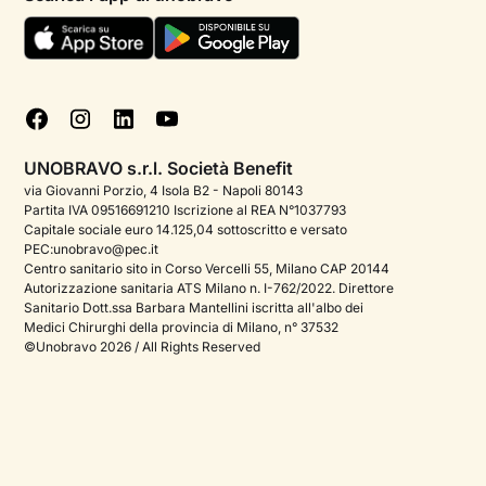
Termini e condizioni
Aiuto urgente
Informativa Privacy
FAQ
Dichiarazione di Accessibilità
Blog
Cookie policy
Test psicologici
Gestisci cookie
UNOBRAVO s.r.l. Società Benefit
Podcast di psicologia
via Giovanni Porzio, 4 Isola B2 - Napoli 80143
Partita IVA 09516691210 Iscrizione al REA N°1037793
Corporate
Capitale sociale euro 14.125,04 sottoscritto e versato
PEC:unobravo@pec.it
Psicologo italiano all'estero
Centro sanitario sito in Corso Vercelli 55, Milano CAP 20144
Autorizzazione sanitaria ATS Milano n. I-762/2022. Direttore
Sala stampa
Sanitario Dott.ssa Barbara Mantellini iscritta all'albo dei
Medici Chirurghi della provincia di Milano, n° 37532
Bandi e premi
©Unobravo 2026 / All Rights Reserved
Posizioni aperte
Contattaci