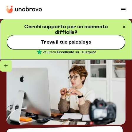
Cerchi supporto per un momento
difficile?
Psicologia della salute
Blog
/
5
minuti di lettura
La psicologa risponde:
Trova il tuo psicologo
intervista di Cistite.info
Valutato
Eccellente
su
Trustpilot