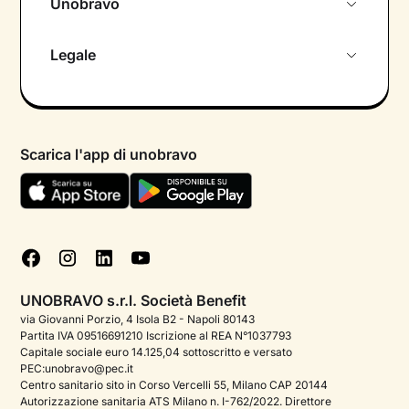
Unobravo
Chi siamo
Legale
Colloquio conoscitivo gratuito
Informativa privacy calendario
Psicologo in chat
Informativa privacy paziente
Psicologi per aree di intervento
Scarica l'app di unobravo
Termini e condizioni
Aiuto urgente
Informativa Privacy
FAQ
Dichiarazione di Accessibilità
Blog
Cookie policy
Test psicologici
Gestisci cookie
UNOBRAVO s.r.l. Società Benefit
Podcast di psicologia
via Giovanni Porzio, 4 Isola B2 - Napoli 80143
Partita IVA 09516691210 Iscrizione al REA N°1037793
Corporate
Capitale sociale euro 14.125,04 sottoscritto e versato
PEC:unobravo@pec.it
Psicologo italiano all'estero
Centro sanitario sito in Corso Vercelli 55, Milano CAP 20144
Autorizzazione sanitaria ATS Milano n. I-762/2022. Direttore