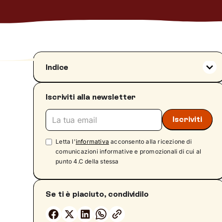
Indice
Cosa intendiamo con “casa”?
Iscriviti alla newsletter
L’identità di luogo
Mal di casa e processo di adattamento
Sentimenti condivisi: istinto, nostalgia,
adattamento
Letta l'
informativa
acconsento alla ricezione di
Tornare, come una scelta
comunicazioni informative e promozionali di cui al
punto 4.C della stessa
Tornare, come sfida
La Sindrome di Ulisse: quando la nostalgia
può diventare sofferenza
Se ti è piaciuto, condividilo
Nostalgia della propria terra: dati e
diffusione