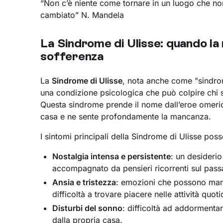
“Non c’è niente come tornare in un luogo che no
cambiato” N. Mandela
La Sindrome di Ulisse: quando la
sofferenza
La
Sindrome di Ulisse
, nota anche come "sindrom
una condizione psicologica che può colpire chi si
Questa sindrome prende il nome dall’eroe omerico
casa e ne sente profondamente la mancanza.
I sintomi principali della Sindrome di Ulisse pos
Nostalgia intensa e persistente
: un desiderio
accompagnato da pensieri ricorrenti sul passat
Ansia e tristezza
: emozioni che possono manif
difficoltà a trovare piacere nelle attività quoti
Disturbi del sonno
: difficoltà ad addormentars
dalla propria casa.