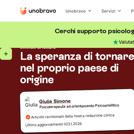
Unobravo
Servizi
P
Cerchi supporto psicologi
Espatrio e vita all’estero
Blog
/
Valuta
5
minuti di lettura
La speranza di tornar
nel proprio paese di
origine
Giulia Simone
Psicoterapeuta ad orientamento Psicoanalitico
Articolo revisionato dalla nostra redazione clinica
23.1.2026
Ultimo aggiornamento il