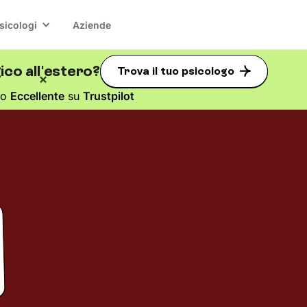
sicologi
Aziende
co all'estero?
Trova il tuo psicologo
to
Eccellente
su
Trustpilot
e