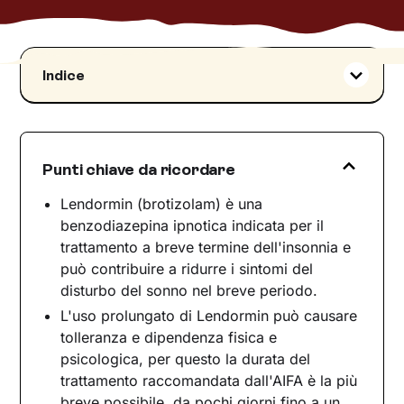
Indice
Cos'è Lendormin e a cosa serve
Di che classe farmaceutica fa parte?
Come funziona Lendormin
Punti chiave da ricordare
Indicazioni terapeutiche ed effetti collaterali
Lendormin (brotizolam) è una
Indicazioni terapeutiche
benzodiazepina ipnotica indicata per il
Effetti collaterali
trattamento a breve termine dell'insonnia e
Interazioni con altri farmaci
può contribuire a ridurre i sintomi del
Avvertenze e precauzioni d'uso
disturbo del sonno nel breve periodo.
Controindicazioni assolute
L'uso prolungato di Lendormin può causare
tolleranza e dipendenza fisica e
Situazioni che richiedono particolare cautela
psicologica, per questo la durata del
Lendormin e psicoterapia: due strumenti nel
trattamento raccomandata dall'AIFA è la più
percorso di cura
breve possibile, da pochi giorni fino a un