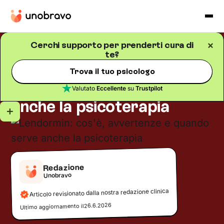
Cerchi supporto per prenderti cura di
te?
Salute mentale
Blog
/
5
minuti di lettura
Lendormin: cos'è,
Trova il tuo psicologo
avvertenze e quando serve
Valutato
Eccellente
su
Trustpilot
anche la psicoterapia
Redazione
Unobravo
Articolo revisionato dalla nostra redazione clinica
26.6.2026
Ultimo aggiornamento il