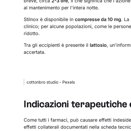
breve, circa
2-3 ore
, il che significa che l'azion
al mantenimento per l'intera notte.
Stilnox è disponibile in
compresse da 10 mg
. La
clinico; per alcune popolazioni, come le person
ridotto.
Tra gli eccipienti è presente il
lattosio
, un'inform
accertata.
cottonbro studio - Pexels
Indicazioni terapeutiche e
Come tutti i farmaci, può causare effetti indesider
effetti collaterali documentati nella scheda tecni