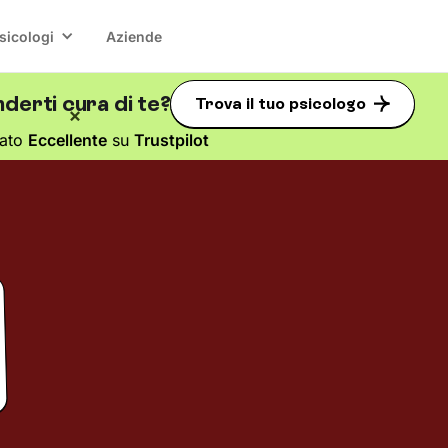
sicologi
Aziende
derti cura di te?
Trova il tuo psicologo
tato
Eccellente
su
Trustpilot