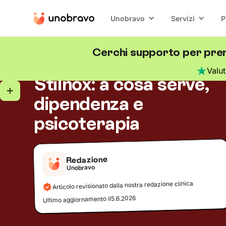
Unobravo
Servizi
P
Cerchi supporto per pren
Salute mentale
5
minuti di lettura
Blog
/
Valu
Stilnox: a cosa serve,
dipendenza e
psicoterapia
Redazione
Unobravo
Articolo revisionato dalla nostra redazione clinica
5.6.2026
Ultimo aggiornamento il