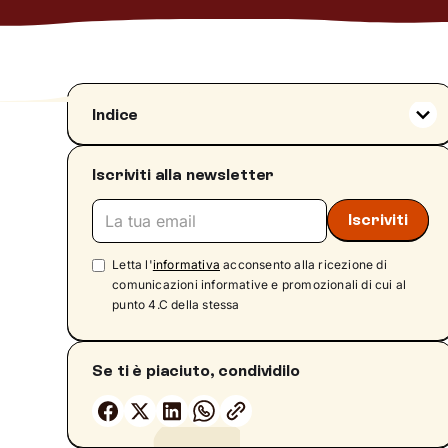
Indice
Di che classe farmaceutica fa parte?
Iscriviti alla newsletter
Come funziona Stilnox
Indicazioni terapeutiche ed effetti collaterali
Indicazioni terapeutiche
Effetti collaterali
Letta l'
informativa
acconsento alla ricezione di
comunicazioni informative e promozionali di cui al
Interazioni con altri farmaci
punto 4.C della stessa
Avvertenze e precauzioni d'uso
Stilnox e psicoterapia: due strumenti nel
Se ti è piaciuto, condividilo
percorso di cura