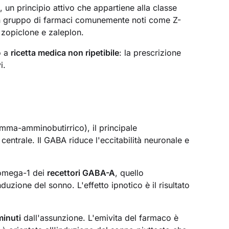
o
, un principio attivo che appartiene alla classe
 un gruppo di farmaci comunemente noti come Z-
zopiclone e zaleplon.
o a
ricetta medica non ripetibile
: la prescrizione
i.
mma-amminobutirrico), il principale
centrale. Il GABA riduce l'eccitabilità neuronale e
o omega-1 dei
recettori GABA-A
, quello
uzione del sonno. L'effetto ipnotico è il risultato
minuti
dall'assunzione. L'emivita del farmaco è