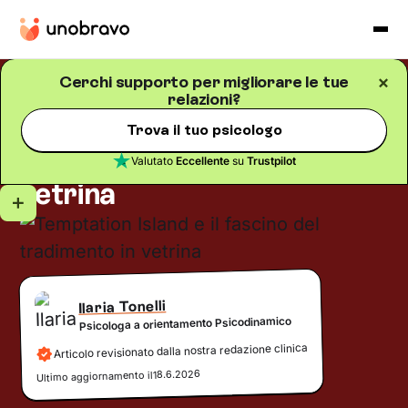
Cerchi supporto per migliorare le tue
relazioni?
Relazioni
Blog
/
5
minuti di lettura
Temptation Island e il
Trova il tuo psicologo
fascino del tradimento in
Valutato
Eccellente
su
Trustpilot
vetrina
Ilaria Tonelli
Psicologa a orientamento Psicodinamico
Articolo revisionato dalla nostra redazione clinica
18.6.2026
Ultimo aggiornamento il