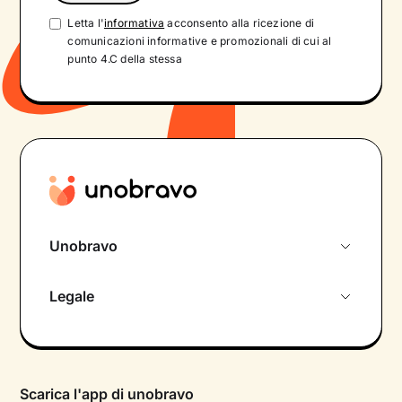
Letta l'
informativa
acconsento alla ricezione di
comunicazioni informative e promozionali di cui al
punto 4.C della stessa
Unobravo
Chi siamo
Legale
Colloquio conoscitivo gratuito
Informativa privacy calendario
Psicologo in chat
Informativa privacy paziente
Psicologi per aree di intervento
Scarica l'app di unobravo
Termini e condizioni