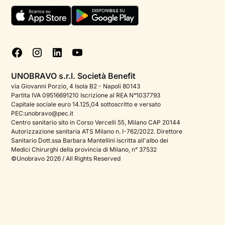
Aiuto urgente
Informativa Privacy
FAQ
Dichiarazione di Accessibilità
Blog
Cookie policy
Test psicologici
Gestisci cookie
UNOBRAVO s.r.l. Società Benefit
Podcast di psicologia
via Giovanni Porzio, 4 Isola B2 - Napoli 80143
Partita IVA 09516691210 Iscrizione al REA N°1037793
Corporate
Capitale sociale euro 14.125,04 sottoscritto e versato
PEC:unobravo@pec.it
Psicologo italiano all'estero
Centro sanitario sito in Corso Vercelli 55, Milano CAP 20144
Autorizzazione sanitaria ATS Milano n. I-762/2022. Direttore
Approfondimenti sulla salute mentale
Sanitario Dott.ssa Barbara Mantellini iscritta all'albo dei
Medici Chirurghi della provincia di Milano, n° 37532
Sala stampa
©Unobravo 2026 / All Rights Reserved
Bandi e premi
Posizioni aperte
Contattaci