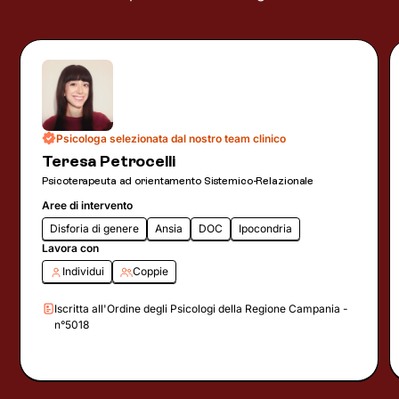
Psicologa selezionata dal nostro team clinico
Teresa Petrocelli
Psicoterapeuta ad orientamento Sistemico-Relazionale
Aree di intervento
Disforia di genere
Ansia
DOC
Ipocondria
Lavora con
Individui
Coppie
Iscritta all'Ordine degli Psicologi della Regione Campania -
n°5018