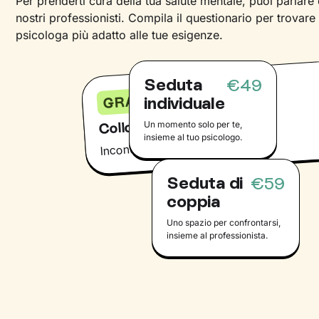
Per prenderti cura della tua salute mentale, puoi parlare
nostri professionisti. Compila il questionario per trovare
psicologa più adatto alle tue esigenze.
Seduta
€49
GRATIS
individuale
Colloquio conoscitivo
Un momento solo per te,
insieme al tuo psicologo.
Incontra il tuo psicologo online
Seduta di
€59
coppia
Uno spazio per confrontarsi,
insieme al professionista.