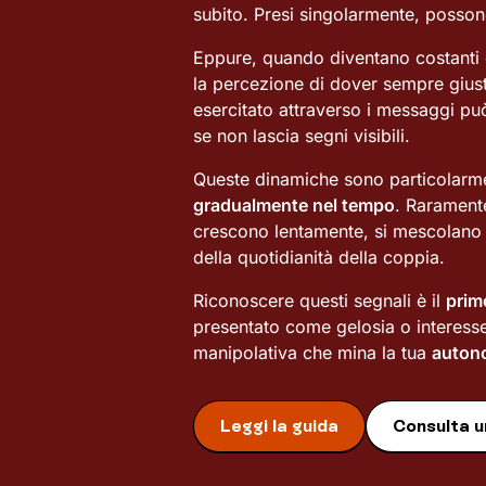
subito. Presi singolarmente, posso
Eppure, quando diventano costanti e
la percezione di dover sempre giusti
esercitato attraverso i messaggi p
se non lascia segni visibili.
Queste dinamiche sono particolarme
gradualmente nel tempo
. Raramente
crescono lentamente, si mescolano a
della quotidianità della coppia.
Riconoscere questi segnali è il
prim
presentato come gelosia o interesse
manipolativa che mina la tua
autono
Leggi la guida
Consulta u