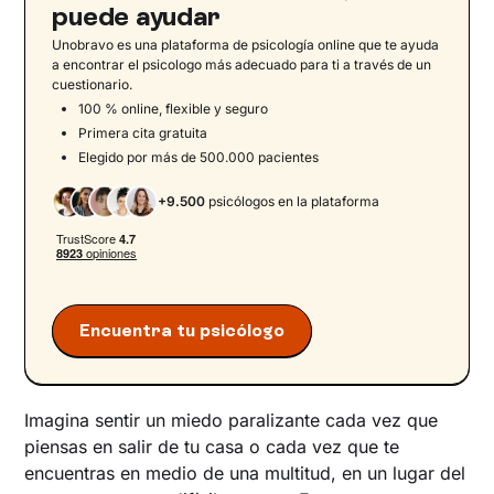
Síntomas psicológicos de agorafobia
puede ayudar
Ejemplos de agorafobia
Unobravo es una plataforma de psicología online que te ayuda
a encontrar el psicologo más adecuado para ti a través de un
Cómo saber si sufres de agorafobia
cuestionario.
Tipos de agorafobia
100 % online, flexible y seguro
Primera cita gratuita
Tipos de miedos relacionados con la
Elegido por más de 500.000 pacientes
agorafobia
Consecuencias de la agorafobia
+9.500
psicólogos en la plataforma
Trastorno de pánico con agorafobia
Agorafobia y fobia social
Causas de la agorafobia
Predisposición genética
Encuentra tu psicólogo
Experiencias traumáticas
Personalidad y factores psicológicos
Estrés y hábitos de vida
Imagina sentir un miedo paralizante cada vez que
piensas en salir de tu casa o cada vez que te
Tratamiento para superar la agorafobia
encuentras en medio de una multitud, en un lugar del
¿Cómo ayudar a alguien con agorafobia?