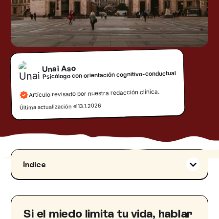
Unai Aso
Psicólogo con orientación cognitivo-conductual
Artículo revisado por nuestra redacción clínica.
13.1.2026
Última actualización el
Índice
¿Qué es la agorafobia?
Síntomas de la agorafobia
Síntomas físicos de agorafobia
Si el miedo limita tu vida, hablar