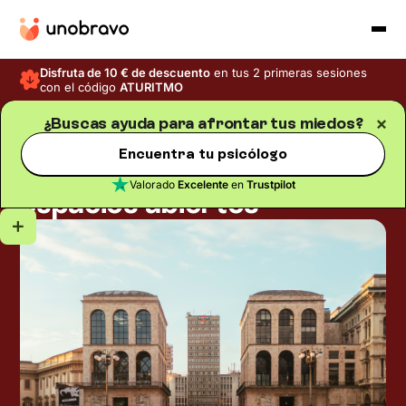
Disfruta de 10 € de descuento
en tus 2 primeras sesiones
con el código
ATURITMO
¿Buscas ayuda para afrontar tus miedos?
Fobias
Blog
/
Tiempo de lectura
5
min
Encuentra tu psicólogo
Agorafobia: el miedo a los
Valorado
Excelente
en
Trustpilot
espacios abiertos