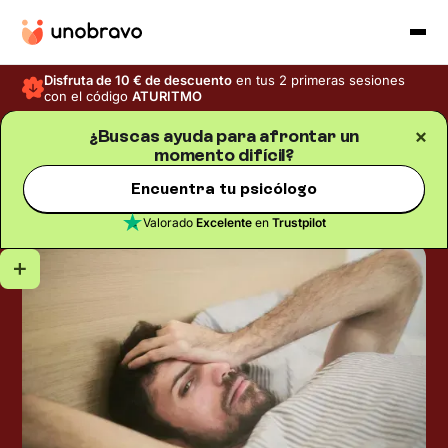
Disfruta de 10 € de descuento
en tus 2 primeras sesiones
con el código
ATURITMO
¿Buscas ayuda para afrontar un
momento difícil?
Psicología de la salud
Blog
/
Tiempo de lectura
5
min
Vértigo por estrés: ¿es
Encuentra tu psicólogo
posible?
Valorado
Excelente
en
Trustpilot