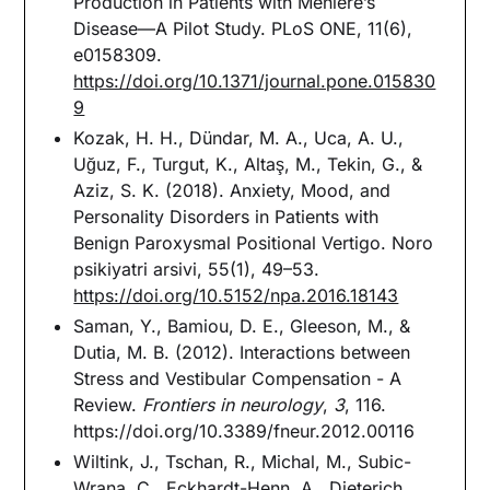
Production in Patients with Meniere’s
Disease—A Pilot Study. PLoS ONE, 11(6),
e0158309.
https://doi.org/10.1371/journal.pone.015830
9
Kozak, H. H., Dündar, M. A., Uca, A. U.,
Uğuz, F., Turgut, K., Altaş, M., Tekin, G., &
Aziz, S. K. (2018). Anxiety, Mood, and
Personality Disorders in Patients with
Benign Paroxysmal Positional Vertigo. Noro
psikiyatri arsivi, 55(1), 49–53.
https://doi.org/10.5152/npa.2016.18143
Saman, Y., Bamiou, D. E., Gleeson, M., &
Dutia, M. B. (2012). Interactions between
Stress and Vestibular Compensation - A
Review.
Frontiers in neurology
,
3
, 116.
https://doi.org/10.3389/fneur.2012.00116
Wiltink, J., Tschan, R., Michal, M., Subic-
Wrana, C., Eckhardt-Henn, A., Dieterich,