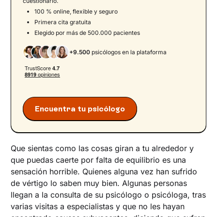
cuestionario.
¿Cúanto tiempo dura el vértigo por estrés?
100 % online, flexible y seguro
Primera cita gratuita
Vértigo y ansiedad: ¿se pueden sufrir mareos
Elegido por más de 500.000 pacientes
por ansiedad?
Vértigo por estrés: tratamiento
+9.500
psicólogos en la plataforma
Cómo eliminar los mareos por estrés
Encuentra apoyo profesional para gestionar el
estrés
Encuentra tu psicólogo
Que sientas como las cosas giran a tu alrededor y
que puedas caerte por falta de equilibrio es una
sensación horrible. Quienes alguna vez han sufrido
de vértigo lo saben muy bien. Algunas personas
llegan a la consulta de su psicólogo o psicóloga, tras
varias visitas a especialistas y que no les hayan