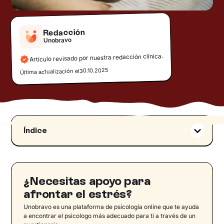
Redacción
Unobravo
Artículo revisado por nuestra redacción clínica.
30.10.2025
Última actualización el
Índice
¿Qué es el vértigo?
Síntomas del vértigo
Vértigos psicógenos
¿Necesitas apoyo para
Síntomas del vértigo por estrés
afrontar el estrés?
Vértigo por estrés: causas
Unobravo es una plataforma de psicología online que te ayuda
a encontrar el psicologo más adecuado para ti a través de un
¿Cuál es la relación entre estrés y vértigo?