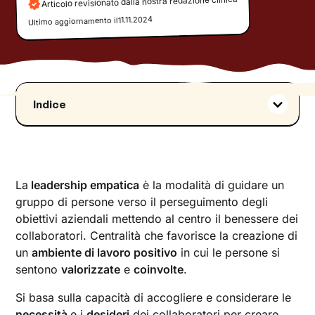
Articolo revisionato dalla nostra redazione clinica
11.11.2024
Ultimo aggiornamento il
Indice
Il manager empatico: l’identikit della nuova
leadership
Le caratteristiche di un leader empatico
I vantaggi della leadership empatica in
La
leadership empatica
è la modalità di guidare un
azienda
gruppo di persone verso il perseguimento degli
obiettivi aziendali mettendo al centro il benessere dei
L’azienda empatica può esistere
collaboratori. Centralità che favorisce la creazione di
La trasformazione parte da HR
un
ambiente di lavoro positivo
in cui le persone si
Cosa cercano oggi i dipendenti delle aziende
sentono
valorizzate
e
coinvolte
.
L’importanza della leadership empatica nella
costruzione di aziende competitive
Si basa sulla capacità di accogliere e considerare le
necessità
e i
desideri
dei collaboratori per creare
Come Unobravo può supportare le aziende