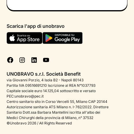
Colloquio conoscitivo gratuito
Informativa privacy calendario
Psicologo in chat
Informativa privacy paziente
Psicologi per aree di intervento
Scarica l'app di unobravo
Termini e condizioni
Aiuto urgente
Informativa Privacy
FAQ
Dichiarazione di Accessibilità
Blog
Cookie policy
Test psicologici
Gestisci cookie
UNOBRAVO s.r.l. Società Benefit
Podcast di psicologia
via Giovanni Porzio, 4 Isola B2 - Napoli 80143
Partita IVA 09516691210 Iscrizione al REA N°1037793
Corporate
Capitale sociale euro 14.125,04 sottoscritto e versato
PEC:unobravo@pec.it
Psicologo italiano all'estero
Centro sanitario sito in Corso Vercelli 55, Milano CAP 20144
Autorizzazione sanitaria ATS Milano n. I-762/2022. Direttore
Approfondimenti sulla salute mentale
Sanitario Dott.ssa Barbara Mantellini iscritta all'albo dei
Medici Chirurghi della provincia di Milano, n° 37532
Sala stampa
©Unobravo 2026 / All Rights Reserved
Bandi e premi