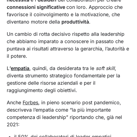
nell’adozione dell’approccio empatico
connessioni significative
con loro. Approccio che
favorisce il coinvolgimento e la motivazione, che
diventano motore della
produttività
.
Un cambio di rotta decisivo rispetto alla leadership
che abbiamo imparato a conoscere in passato che
puntava ai risultati attraverso la gerarchia, l’autorità e
il potere.
L
’
empatia
, quindi, da desiderata tra le
soft skill
,
diventa strumento strategico fondamentale per la
gestione delle risorse aziendali e per il
raggiungimento degli obiettivi.
Anche
Forbes
, in pieno scenario post pandemico,
descriveva l’empatia come “la più importante
competenza
di leadership” riportando che, già nel
2021:
il 50% dei collaboratori di leader empatici