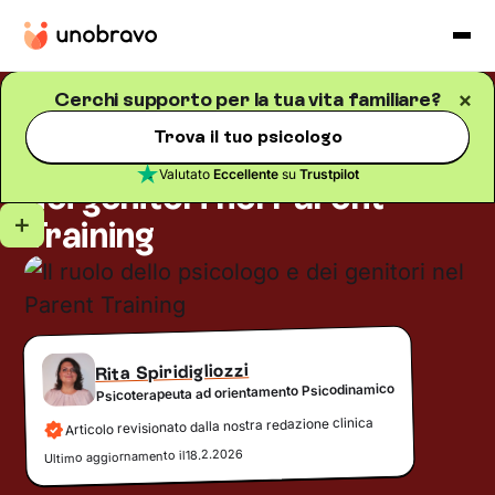
Cerchi supporto per la tua vita familiare?
Famiglia
Blog
/
5
minuti di lettura
Trova il tuo psicologo
Il ruolo dello psicologo e
Valutato
Eccellente
su
Trustpilot
dei genitori nel Parent
Training
Rita Spiridigliozzi
Psicoterapeuta ad orientamento Psicodinamico
Articolo revisionato dalla nostra redazione clinica
18.2.2026
Ultimo aggiornamento il