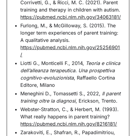
Corrivetti, G., & Ricci, M. C. (2021). Parent
training and therapy in children with autism.
https://pubmed.ncbi.nlm.nih.gov/34063181/
Furlong, M., & McGilloway, S. (2015). The
longer term experiences of parent training:
A qualitative analysis.
https://pubmed.ncbi.nlm.nih.gov/25256901
/
Liotti G., Monticelli F., 2014,
Teoria e clinica
dell’alleanza terapeutica. Una prospettiva
cognitivo-evoluzionista
, Raffaello Cortina
Editore, Milano
Meneghini D., Tomassetti S., 2022,
Il parent
training oltre la diagnosi
, Erickson, Trento.
Webster-Stratton, C., & Herbert, M. (1993).
What really happens in parent training?
https://pubmed.ncbi.nlm.nih.gov/8216181/
Zarakoviti, E., Shafran, R., Papadimitriou,