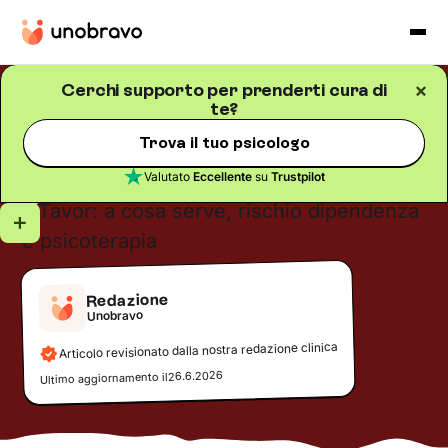
Cerchi supporto per prenderti cura di
te?
Salute mentale
Blog
/
5
minuti di lettura
Tavor: a cosa serve, rischio
Trova il tuo psicologo
dipendenza e psicoterapia
Valutato
Eccellente
su
Trustpilot
Redazione
Unobravo
Articolo revisionato dalla nostra redazione clinica
26.6.2026
Ultimo aggiornamento il