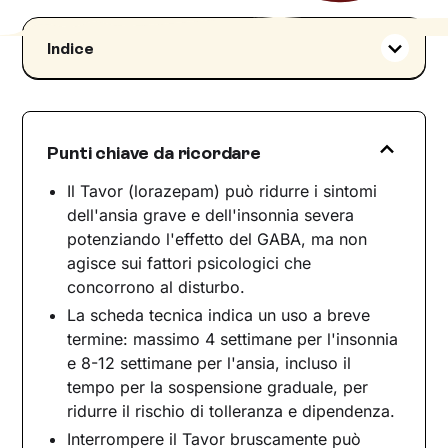
Indice
Di che classe farmaceutica fa parte?
Come funziona Tavor
Indicazioni terapeutiche ed effetti collaterali
Punti chiave da ricordare
Indicazioni terapeutiche
Il Tavor (lorazepam) può ridurre i sintomi
Effetti collaterali
dell'ansia grave e dell'insonnia severa
Interazioni con altri farmaci
potenziando l'effetto del GABA, ma non
Avvertenze e precauzioni d'uso
agisce sui fattori psicologici che
Gravidanza e allattamento
concorrono al disturbo.
Guida e attività che richiedono attenzione
La scheda tecnica indica un uso a breve
termine: massimo 4 settimane per l'insonnia
Anziani e persone fragili
e 8-12 settimane per l'ansia, incluso il
Depressione e uso non appropriato
tempo per la sospensione graduale, per
Tavor e psicoterapia: due strumenti nel
ridurre il rischio di tolleranza e dipendenza.
percorso di cura
Interrompere il Tavor bruscamente può