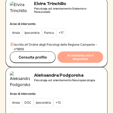
Elvira Trinchillo
Psicologa ad orientamento Sistemico-
Relazionale
Aree di intervento
Ansia
Ipocondria
Panico
+17
Iscritta all'Ordine degli Psicologi della Regione Campania -
n°9856
Al momento non è
Consulta profilo
disponibile
Aleksandra Podgorska
Psicologa ad orientamento Neuropsicologia
Aree di intervento
Ansia
DOC
Ipocondria
+13