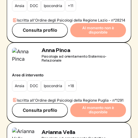
Ansia
DOC
Ipocondria
+11
Iscritta all'Ordine degli Psicologi della Regione Lazio - n°28214
Al momento non è
Consulta profilo
disponibile
Anna Pinca
Psicologa ad orientamento Sistemico-
Relazionale
Aree di intervento
Ansia
DOC
Ipocondria
+18
Iscritta all'Ordine degli Psicologi della Regione Puglia - n°1291
Al momento non è
Consulta profilo
disponibile
Arianna Vella