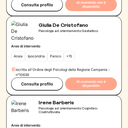
Al momento non è
Consulta profilo
disponibile
Giulia De Cristofano
Psicologa ad orientamento Gestaltico
Aree di intervento
Ansia
Ipocondria
Panico
+15
Iscritta all'Ordine degli Psicologi della Regione Campania -
n°10639
Al momento non è
Consulta profilo
disponibile
Irene Barberis
Psicologa ad orientamento Cognitivo-
Costruttivista
Aree di intervento