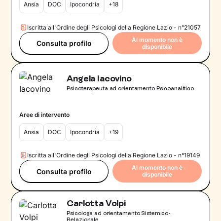
Ansia
DOC
Ipocondria
+18
Iscritta all'Ordine degli Psicologi della Regione Lazio - n°21057
Al momento non è
Consulta profilo
disponibile
Angela Iacovino
Psicoterapeuta ad orientamento Psicoanalitico
Aree di intervento
Ansia
DOC
Ipocondria
+19
Iscritta all'Ordine degli Psicologi della Regione Lazio - n°19149
Al momento non è
Consulta profilo
disponibile
Carlotta Volpi
Psicologa ad orientamento Sistemico-
Relazionale