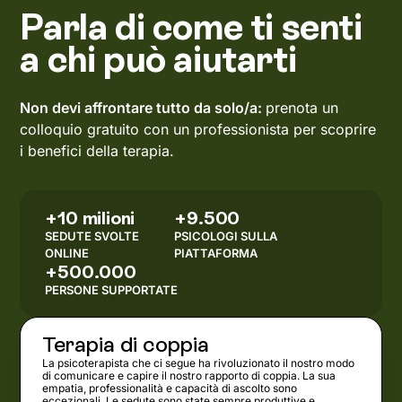
Parla di come ti senti
a chi può aiutarti
Non devi affrontare tutto da solo/a:
prenota un
colloquio gratuito con un professionista per scoprire
i benefici della terapia.
+10 milioni
+9.500
SEDUTE SVOLTE
PSICOLOGI SULLA
ONLINE
PIATTAFORMA
+500.000
PERSONE SUPPORTATE
Terapia di coppia
La psicoterapista che ci segue ha rivoluzionato il nostro modo
di comunicare e capire il nostro rapporto di coppia. La sua
empatia, professionalità e capacità di ascolto sono
eccezionali. Le sedute sono state sempre produttive e