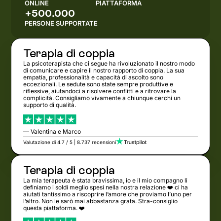
ONLINE
PIATTAFORMA
+500.000
PERSONE SUPPORTATE
Terapia di coppia
La psicoterapista che ci segue ha rivoluzionato il nostro modo
di comunicare e capire il nostro rapporto di coppia. La sua
empatia, professionalità e capacità di ascolto sono
eccezionali. Le sedute sono state sempre produttive e
riflessive, aiutandoci a risolvere conflitti e a ritrovare la
complicità. Consigliamo vivamente a chiunque cerchi un
supporto di qualità.
— Valentina e Marco
Valutazione di 4.7 / 5 | 8.737 recensioni
Terapia di coppia
La mia terapeuta è stata bravissima, io e il mio compagno li
definiamo i soldi meglio spesi nella nostra relazione ❤️ ci ha
aiutati tantissimo a riscoprire l’amore che proviamo l’uno per
l’altro. Non le sarò mai abbastanza grata. Stra-consiglio
questa piattaforma. ❤️