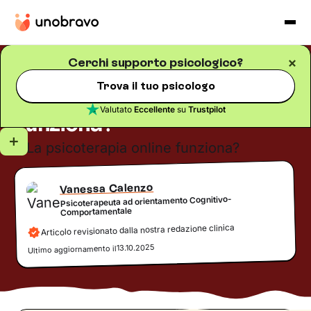
Cerchi supporto psicologico?
Terapia online
Blog
/
5
minuti di lettura
Trova il tuo psicologo
La psicoterapia online
Valutato
Eccellente
su
Trustpilot
funziona?
Vanessa Calenzo
Psicoterapeuta ad orientamento Cognitivo-
Comportamentale
Articolo revisionato dalla nostra redazione clinica
13.10.2025
Ultimo aggiornamento il