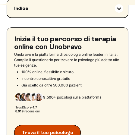
Indice
Psicoterapia online: che cos’è e come funziona
I vantaggi della terapia online
Come funziona la psicoterapia online:
Inizia il tuo percorso di terapia
l'effetto schermo
online con Unobravo
Efficacia della terapia online: cosa dicono le
Unobravo è la piattaforma di psicologia online leader in Italia.
ricerche
Compila il questionario per trovare lo psicologo più adatto alle
tue esigenze.
Disturbi che possono essere più o meno
100% online, flessibile e sicuro
adatti alla terapia online
Incontro conoscitivo gratuito
Il ruolo del terapeuta online nella terapia a
Già scelto da oltre 500.000 pazienti
distanza
‍L’alleanza terapeutica nella psicoterapia
9.500+
psicologi sulla piattaforma
online
Limiti e criticità della terapia online: la voce di
persone in terapia e terapeuti
Strategie per migliorare l’adesione e superare
Trova il tuo psicologo
le difficoltà