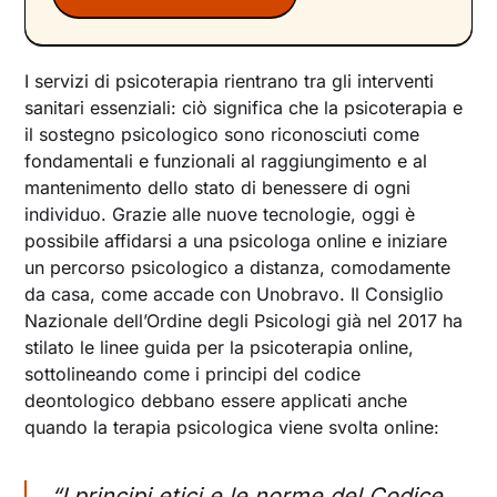
Terapie online: quali sono gli obiettivi?
‍Quanto dura una terapia online?
I servizi di psicoterapia rientrano tra gli interventi
La psicoterapia online di Unobravo
sanitari essenziali: ciò significa che la psicoterapia e
il sostegno psicologico sono riconosciuti come
fondamentali e funzionali al raggiungimento e al
mantenimento dello stato di benessere di ogni
individuo. Grazie alle nuove tecnologie, oggi è
possibile affidarsi a una psicologa online e iniziare
un percorso psicologico a distanza, comodamente
da casa, come accade con Unobravo. Il Consiglio
Nazionale dell’Ordine degli Psicologi già nel 2017 ha
stilato le linee guida per la psicoterapia online,
sottolineando come i principi del codice
deontologico debbano essere applicati anche
quando la terapia psicologica viene svolta online:
“
I principi etici e le norme del Codice