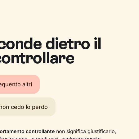
conde dietro il
controllare
equento altri
non cedo lo perdo
rtamento controllante
non significa giustificarlo,
rustrazione. In molti casi, esplorare queste