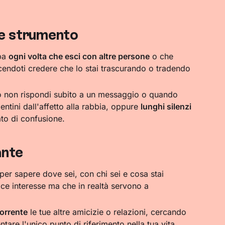
me strumento
lpa
ogni volta che esci con altre persone
o che
acendoti credere che lo stai trascurando o tradendo
non rispondi subito a un messaggio o quando
tini dall'affetto alla rabbia, oppure
lunghi silenzi
ato di confusione.
ante
per sapere dove sei, con chi sei e cosa stai
ce interesse ma che in realtà servono a
corrente
le tue altre amicizie o relazioni, cercando
ntare l'unico punto di riferimento nella tua vita