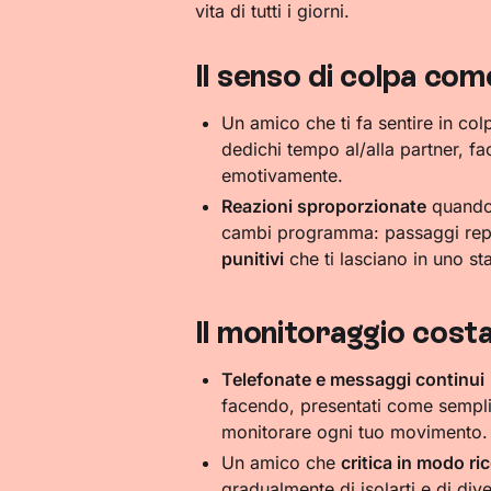
vita di tutti i giorni.
Il senso di colpa co
Un amico che ti fa sentire in co
dedichi tempo al/alla partner, f
emotivamente.
Reazioni sproporzionate
quando 
cambi programma: passaggi repen
punitivi
che ti lasciano in uno st
Il monitoraggio cost
Telefonate e messaggi continui
facendo, presentati come sempli
monitorare ogni tuo movimento.
Un amico che
critica in modo ri
gradualmente di isolarti e di dive