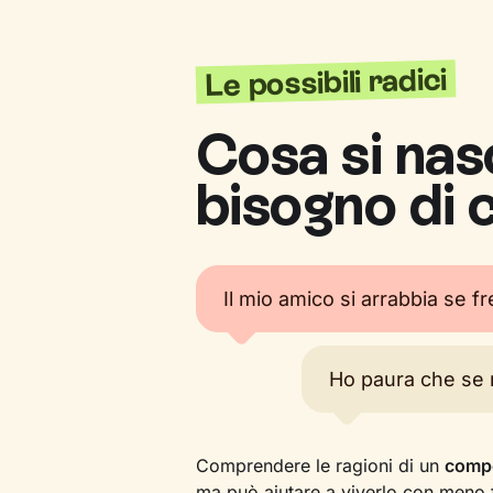
Le possibili radici
Cosa si nas
bisogno di 
Il mio amico si arrabbia se fr
Ho paura che se 
Comprendere le ragioni di un
compo
ma può aiutare a viverlo con meno f