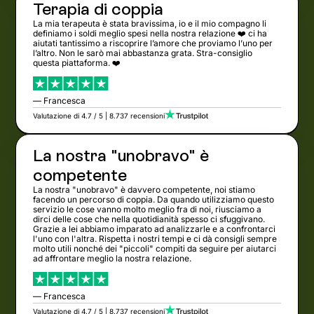
Terapia di coppia
La mia terapeuta è stata bravissima, io e il mio compagno li
definiamo i soldi meglio spesi nella nostra relazione ❤️ ci ha
aiutati tantissimo a riscoprire l’amore che proviamo l’uno per
l’altro. Non le sarò mai abbastanza grata. Stra-consiglio
questa piattaforma. ❤️
— Francesca
Valutazione di 4.7 / 5 | 8.737 recensioni
La nostra "unobravo" è
competente
La nostra "unobravo" è davvero competente, noi stiamo
facendo un percorso di coppia. Da quando utilizziamo questo
servizio le cose vanno molto meglio fra di noi, riusciamo a
dirci delle cose che nella quotidianità spesso ci sfuggivano.
Grazie a lei abbiamo imparato ad analizzarle e a confrontarci
l'uno con l'altra. Rispetta i nostri tempi e ci dà consigli sempre
molto utili nonché dei "piccoli" compiti da seguire per aiutarci
ad affrontare meglio la nostra relazione.
— Francesca
Valutazione di 4.7 / 5 | 8.737 recensioni