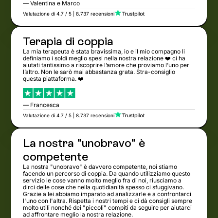
— Valentina e Marco
Valutazione di 4.7 / 5 | 8.737 recensioni
Terapia di coppia
La mia terapeuta è stata bravissima, io e il mio compagno li
definiamo i soldi meglio spesi nella nostra relazione ❤️ ci ha
aiutati tantissimo a riscoprire l’amore che proviamo l’uno per
l’altro. Non le sarò mai abbastanza grata. Stra-consiglio
questa piattaforma. ❤️
— Francesca
Valutazione di 4.7 / 5 | 8.737 recensioni
La nostra "unobravo" è
competente
La nostra "unobravo" è davvero competente, noi stiamo
facendo un percorso di coppia. Da quando utilizziamo questo
servizio le cose vanno molto meglio fra di noi, riusciamo a
dirci delle cose che nella quotidianità spesso ci sfuggivano.
Grazie a lei abbiamo imparato ad analizzarle e a confrontarci
l'uno con l'altra. Rispetta i nostri tempi e ci dà consigli sempre
molto utili nonché dei "piccoli" compiti da seguire per aiutarci
ad affrontare meglio la nostra relazione.