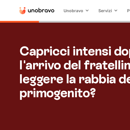
Unobravo
Servizi
P
Capricci intensi d
l'arrivo del fratell
leggere la rabbia d
primogenito?