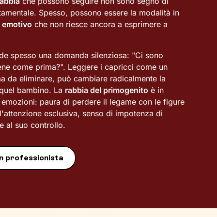
rabbia
che possono seguire non sono segno di
tamentale. Spesso, possono essere la modalità in
 emotivo
che non riesce ancora a esprimere a
onde spesso una domanda silenziosa: "Ci sono
ene come prima?". Leggere i capricci come un
 da eliminare, può cambiare radicalmente la
i quel bambino. La
rabbia del primogenito
è in
i emozioni: paura di perdere il legame con le figure
ll'attenzione esclusiva, senso di impotenza di
 al suo controllo.
n professionista