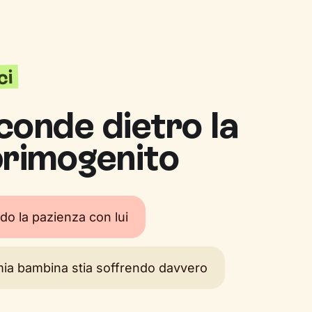
ci
conde dietro la
primogenito
do la pazienza con lui
mia bambina stia soffrendo davvero