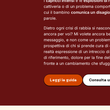
I
capricci intensi
e le
esplosioni di 
cattiveria o di un problema compor
cui il bambino
comunica un disagio
parole.
Dietro ogni crisi di rabbia si nasc
ancora per voi? Mi volete ancora b
messaggio, e non come un problema
prospettiva di chi si prende cura d
realtà espressione di un intreccio d
di riferimento, dolore per la fine de
fronte a un cambiamento che sfugge
Leggi la guida
Consulta u