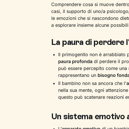
Comprendere cosa si muove dentro i
casi, il supporto di uno/a psicolog
le emozioni che si nascondono dietr
a esplorare insieme alcune possibili
La paura di perdere 
Il primogenito non è arrabbiato
paura profonda
di perdere il pro
può essere percepito come una 
rappresentano un
bisogno fond
Il bambino non sa ancora che l'
a
nella sua mente, ogni attenzione ri
questo può scatenare reazioni e
Un sistema emotivo a
L’
apparato emotivo
di un bambin