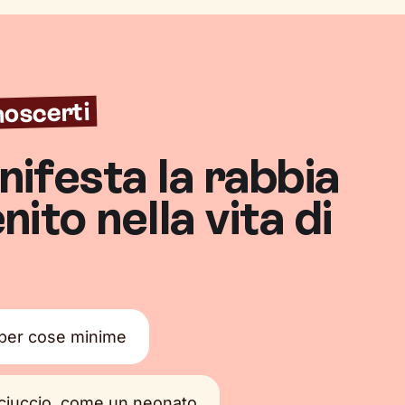
onoscerti
ifesta la rabbia
ito nella vita di
i
 per cose minime
 ciuccio, come un neonato