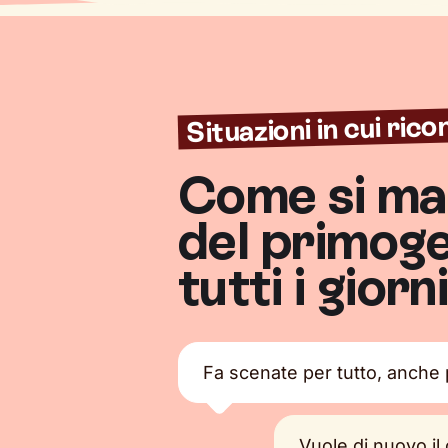
Situazioni in cui ric
Come si man
del primogen
tutti i giorn
Fa scenate per tutto, anche
Vuole di nuovo il