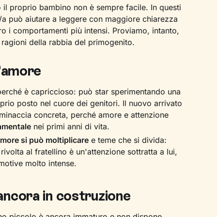
l proprio bambino non è sempre facile. In questi
o/a può aiutare a leggere con maggiore chiarezza
o i comportamenti più intensi. Proviamo, intanto,
 ragioni della rabbia del primogenito.
l'amore
 perché è capriccioso: può star sperimentando una
prio posto nel cuore dei genitori. Il nuovo arrivato
minaccia concreta, perché amore e attenzione
amentale
nei primi anni di vita.
more si può moltiplicare
e teme che si divida:
volta al fratellino è un'attenzione sottratta a lui,
motive molto intense.
ncora in costruzione
o piccolo è ancora immaturo e non dispone