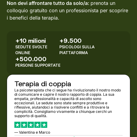
Non devi affrontare tutto da solo/a:
prenota un
colloquio gratuito con un professionista per scoprire
i benefici della terapia.
+10 milioni
+9.500
SEDUTE SVOLTE
PSICOLOGI SULLA
ONLINE
PIATTAFORMA
+500.000
PERSONE SUPPORTATE
Terapia di coppia
La psicoterapista che ci segue ha rivoluzionato il nostro modo
di comunicare e capire il nostro rapporto di coppia. La sua
empatia, professionalità e capacità di ascolto sono
eccezionali. Le sedute sono state sempre produttive e
riflessive, aiutandoci a risolvere conflitti e a ritrovare la
complicità. Consigliamo vivamente a chiunque cerchi un
supporto di qualità.
— Valentina e Marco