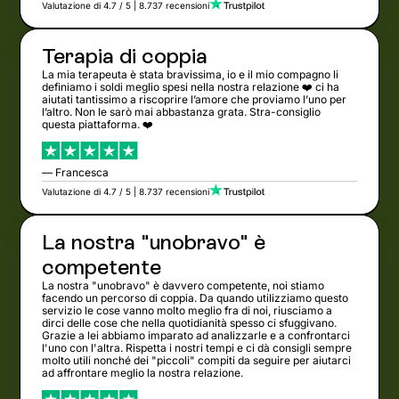
Valutazione di 4.7 / 5 | 8.737 recensioni
Terapia di coppia
La mia terapeuta è stata bravissima, io e il mio compagno li
definiamo i soldi meglio spesi nella nostra relazione ❤️ ci ha
aiutati tantissimo a riscoprire l’amore che proviamo l’uno per
l’altro. Non le sarò mai abbastanza grata. Stra-consiglio
questa piattaforma. ❤️
— Francesca
Valutazione di 4.7 / 5 | 8.737 recensioni
La nostra "unobravo" è
competente
La nostra "unobravo" è davvero competente, noi stiamo
facendo un percorso di coppia. Da quando utilizziamo questo
servizio le cose vanno molto meglio fra di noi, riusciamo a
dirci delle cose che nella quotidianità spesso ci sfuggivano.
Grazie a lei abbiamo imparato ad analizzarle e a confrontarci
l'uno con l'altra. Rispetta i nostri tempi e ci dà consigli sempre
molto utili nonché dei "piccoli" compiti da seguire per aiutarci
ad affrontare meglio la nostra relazione.