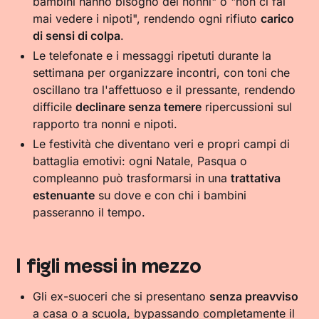
bambini hanno bisogno dei nonni" o "non ci fai
mai vedere i nipoti", rendendo ogni rifiuto
carico
di sensi di colpa
.
Le telefonate e i messaggi ripetuti durante la
settimana per organizzare incontri, con toni che
oscillano tra l'affettuoso e il pressante, rendendo
difficile
declinare senza temere
ripercussioni sul
rapporto tra nonni e nipoti.
Le festività che diventano veri e propri campi di
battaglia emotivi: ogni Natale, Pasqua o
compleanno può trasformarsi in una
trattativa
estenuante
su dove e con chi i bambini
passeranno il tempo.
I figli messi in mezzo
Gli ex-suoceri che si presentano
senza preavviso
a casa o a scuola, bypassando completamente il