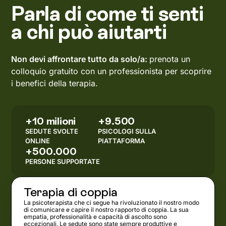
Parla di come ti senti
a chi può aiutarti
Non devi affrontare tutto da solo/a:
prenota un
colloquio gratuito con un professionista per scoprire
i benefici della terapia.
+10 milioni
+9.500
SEDUTE SVOLTE
PSICOLOGI SULLA
ONLINE
PIATTAFORMA
+500.000
PERSONE SUPPORTATE
Terapia di coppia
La psicoterapista che ci segue ha rivoluzionato il nostro modo
di comunicare e capire il nostro rapporto di coppia. La sua
empatia, professionalità e capacità di ascolto sono
eccezionali. Le sedute sono state sempre produttive e