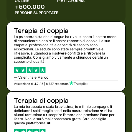
ONLINE
PIATTAFORMA
+500.000
PERSONE SUPPORTATE
Terapia di coppia
La psicoterapista che ci segue ha rivoluzionato il nostro modo
di comunicare e capire il nostro rapporto di coppia. La sua
empatia, professionalità e capacità di ascolto sono
eccezionali. Le sedute sono state sempre produttive e
riflessive, aiutandoci a risolvere conflitti e a ritrovare la
complicità. Consigliamo vivamente a chiunque cerchi un
supporto di qualità.
— Valentina e Marco
Valutazione di 4.7 / 5 | 8.737 recensioni
Terapia di coppia
La mia terapeuta è stata bravissima, io e il mio compagno li
definiamo i soldi meglio spesi nella nostra relazione ❤️ ci ha
aiutati tantissimo a riscoprire l’amore che proviamo l’uno per
l’altro. Non le sarò mai abbastanza grata. Stra-consiglio
questa piattaforma. ❤️