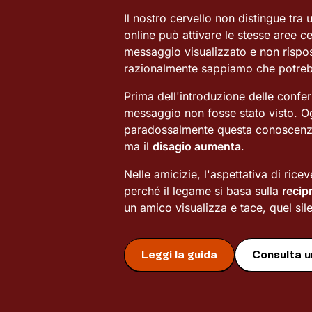
Il nostro cervello non distingue tra u
online può attivare le stesse aree c
messaggio visualizzato e non rispo
razionalmente sappiamo che potreb
Prima dell'introduzione delle confe
messaggio non fosse stato visto. Og
paradossalmente questa conoscenza 
ma il
disagio aumenta
.
Nelle amicizie, l'aspettativa di rice
perché il legame si basa sulla
recip
un amico visualizza e tace, quel si
Leggi la guida
Consulta u