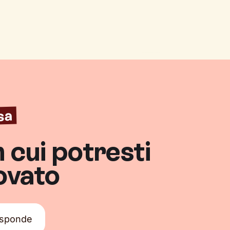
sa
n cui potresti
rovato
isponde