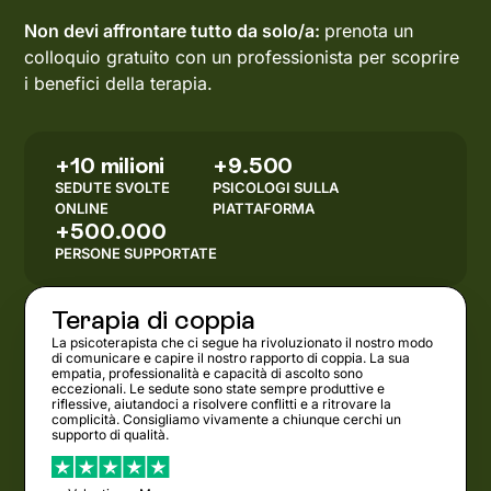
Non devi affrontare tutto da solo/a:
prenota un
colloquio gratuito con un professionista per scoprire
i benefici della terapia.
+10 milioni
+9.500
SEDUTE SVOLTE
PSICOLOGI SULLA
ONLINE
PIATTAFORMA
+500.000
PERSONE SUPPORTATE
Terapia di coppia
La psicoterapista che ci segue ha rivoluzionato il nostro modo
di comunicare e capire il nostro rapporto di coppia. La sua
empatia, professionalità e capacità di ascolto sono
eccezionali. Le sedute sono state sempre produttive e
riflessive, aiutandoci a risolvere conflitti e a ritrovare la
complicità. Consigliamo vivamente a chiunque cerchi un
supporto di qualità.