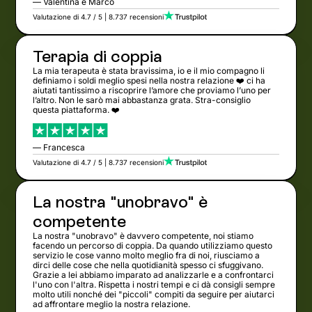
— Valentina e Marco
Valutazione di 4.7 / 5 | 8.737 recensioni
Terapia di coppia
La mia terapeuta è stata bravissima, io e il mio compagno li
definiamo i soldi meglio spesi nella nostra relazione ❤️ ci ha
aiutati tantissimo a riscoprire l’amore che proviamo l’uno per
l’altro. Non le sarò mai abbastanza grata. Stra-consiglio
questa piattaforma. ❤️
— Francesca
Valutazione di 4.7 / 5 | 8.737 recensioni
La nostra "unobravo" è
competente
La nostra "unobravo" è davvero competente, noi stiamo
facendo un percorso di coppia. Da quando utilizziamo questo
servizio le cose vanno molto meglio fra di noi, riusciamo a
dirci delle cose che nella quotidianità spesso ci sfuggivano.
Grazie a lei abbiamo imparato ad analizzarle e a confrontarci
l'uno con l'altra. Rispetta i nostri tempi e ci dà consigli sempre
molto utili nonché dei "piccoli" compiti da seguire per aiutarci
ad affrontare meglio la nostra relazione.