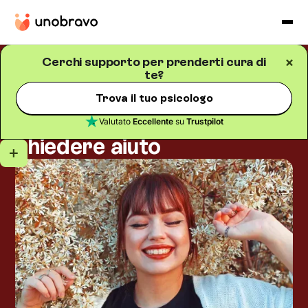
Cerchi supporto per prenderti cura di
te?
Salute mentale
Blog
/
5
minuti di lettura
Benessere psicologico:
Trova il tuo psicologo
segnali, strategie e quando
Valutato
Eccellente
su
Trustpilot
chiedere aiuto