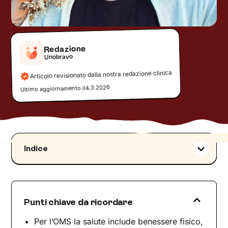
Redazione
Unobravo
Articolo revisionato dalla nostra redazione clinica
4.3.2026
Ultimo aggiornamento il
Indice
Benessere: che cosa significa davvero
Benessere e salute: oltre l’assenza di malattia
Benessere psicologico e psicofisico: le
Punti chiave da ricordare
dimensioni
Le aree del benessere: mente, emozioni e
Per l’OMS la salute include benessere fisico,