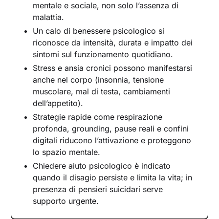
corpo
mentale e sociale, non solo l’assenza di
malattia.
Salute mentale: che cosa include
Un calo di benessere psicologico si
Quando il benessere cala: i segnali
riconosce da intensità, durata e impatto dei
Strategie per gestire stress e ansia
sintomi sul funzionamento quotidiano.
Relazioni e autostima
Stress e ansia cronici possono manifestarsi
La terapia: cosa aspettarsi
anche nel corpo (insonnia, tensione
Ricominciare da sé
muscolare, mal di testa, cambiamenti
dell’appetito).
Strategie rapide come respirazione
profonda, grounding, pause reali e confini
digitali riducono l’attivazione e proteggono
lo spazio mentale.
Chiedere aiuto psicologico è indicato
quando il disagio persiste e limita la vita; in
presenza di pensieri suicidari serve
supporto urgente.