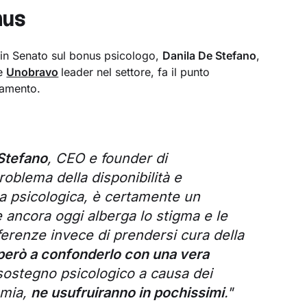
nus
e in Senato sul bonus psicologo,
Danila De Stefano
,
ne
Unobravo
leader nel settore, fa il punto
ndamento.
Stefano
, CEO e founder di
oblema della disponibilità e
nza psicologica, è certamente un
 ancora oggi alberga lo stigma e le
erenze invece di prendersi cura della
però a confonderlo con una vera
 sostegno psicologico a causa dei
emia,
ne usufruiranno in pochissimi
."