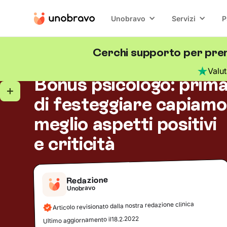
Unobravo
Servizi
P
Cerchi supporto per pren
Salute mentale
5
minuti di lettura
Blog
/
Valu
Bonus psicologo: prim
di festeggiare capiamo
meglio aspetti positivi
e criticità
Redazione
Unobravo
Articolo revisionato dalla nostra redazione clinica
18.2.2022
Ultimo aggiornamento il