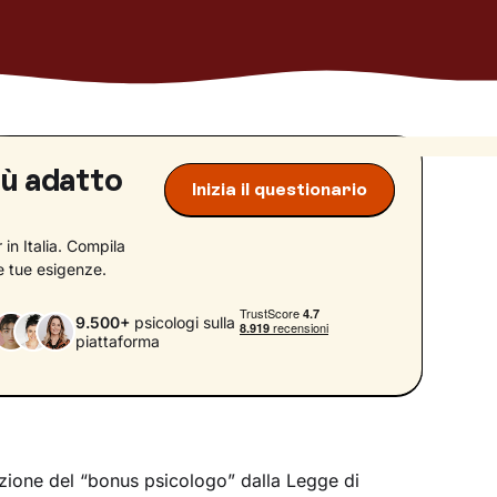
iù adatto
Inizia il questionario
in Italia. Compila
le tue esigenze.
9.500+
psicologi sulla
piattaforma
azione del “bonus psicologo” dalla Legge di