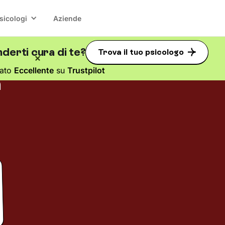
sicologi
Aziende
derti cura di te?
Trova il tuo psicologo
tato
Eccellente
su
Trustpilot
a