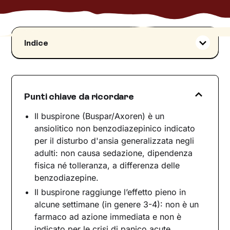
Indice
Cos'è Buspar, classe farmacologica e condizioni
trattate
Come funziona Buspar
Punti chiave da ricordare
Effetti terapeutici ed effetti collaterali
Effetti terapeutici
Il buspirone (Buspar/Axoren) è un
ansiolitico non benzodiazepinico indicato
Effetti collaterali
per il disturbo d'ansia generalizzata negli
Interazioni con altri farmaci
adulti: non causa sedazione, dipendenza
Avvertenze e precauzioni d'uso
fisica né tolleranza, a differenza delle
Buspar e psicoterapia: due strumenti nel
benzodiazepine.
percorso di cura
Il buspirone raggiunge l’effetto pieno in
alcune settimane (in genere 3-4): non è un
farmaco ad azione immediata e non è
indicato per le crisi di panico acute.