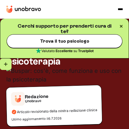
Cerchi supporto per prenderti cura di
te?
Salute mentale
Blog
/
5
minuti di lettura
Buspar: cos'è, come
Trova il tuo psicologo
funziona e uso con la
Valutato
Eccellente
su
Trustpilot
psicoterapia
Redazione
Unobravo
Articolo revisionato dalla nostra redazione clinica
6.7.2026
Ultimo aggiornamento il