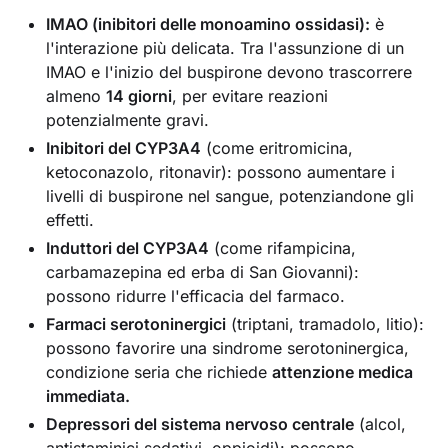
IMAO (inibitori delle monoamino ossidasi):
è
l'interazione più delicata. Tra l'assunzione di un
IMAO e l'inizio del buspirone devono trascorrere
almeno
14 giorni
, per evitare reazioni
potenzialmente gravi.
Inibitori del CYP3A4
(come eritromicina,
ketoconazolo, ritonavir): possono aumentare i
livelli di buspirone nel sangue, potenziandone gli
effetti.
Induttori del CYP3A4
(come rifampicina,
carbamazepina ed erba di San Giovanni):
possono ridurre l'efficacia del farmaco.
Farmaci serotoninergici
(triptani, tramadolo, litio):
possono favorire una sindrome serotoninergica,
condizione seria che richiede
attenzione medica
immediata.
Depressori del sistema nervoso centrale
(alcol,
antistaminici sedativi, oppioidi): possono