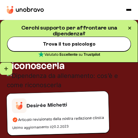
Cerchi supporto per affrontare una
dipendenza?
Dipendenze
Blog
/
5
minuti di lettura
Dipendenza da
Trova il tuo psicologo
allenamento: cos’è e come
Valutato
Eccellente
su
Trustpilot
riconoscerla
Desirée Michetti
Articolo revisionato dalla nostra redazione clinica
20.2.2023
Ultimo aggiornamento il