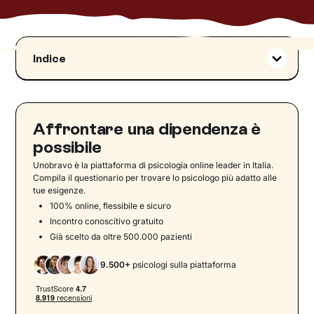
Indice
Dipendenza o mania?
Tre tipi di mania per lo sport
Dipendenza dallo sport: 4 dimensioni generali
Affrontare una dipendenza è
1) Funzionamento alterato
possibile
2) Sintomi di astinenza
Unobravo è la piattaforma di psicologia online leader in Italia.
Compila il questionario per trovare lo psicologo più adatto alle
3) Caratteristiche psicologiche e
tue esigenze.
comportamentali
100% online, flessibile e sicuro
4) Disturbi del comportamento alimentare
Incontro conoscitivo gratuito
Già scelto da oltre 500.000 pazienti
Dipendenza da sport e disturbi alimentari: quale
legame?
9.500+
psicologi sulla piattaforma
Dipendenza da allenamento: cosa fare?