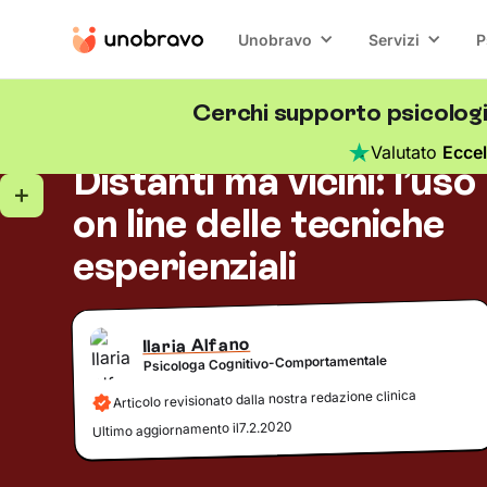
Unobravo
Servizi
P
Cerchi supporto psicolog
Terapia online
5
minuti di lettura
Blog
/
Valutato
Eccel
Distanti ma vicini: l’uso
on line delle tecniche
esperienziali
Ilaria Alfano
Psicologa Cognitivo-Comportamentale
Articolo revisionato dalla nostra redazione clinica
7.2.2020
Ultimo aggiornamento il