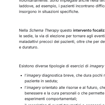
volontariamente. Sono impiegate anche nella te
laddove, ad esempio, i pazienti incontrano diffic
insorgono in situazioni specifiche.
Nella
Schema Therapy
questo
intervento focali
le sedie, la via di elezione per tornare agli even
maladattivi precoci dei pazienti, oltre che per d
e duraturo.
Esistono diverse tipologie di esercizi di
imagery
l’
imagery
diagnostica breve, che dura pochi mi
paziente in seduta;
l’
imagery
orientato alle risorse e al futuro, 
benessere e la cura personali o che permette d
esperimenti comportamentali;