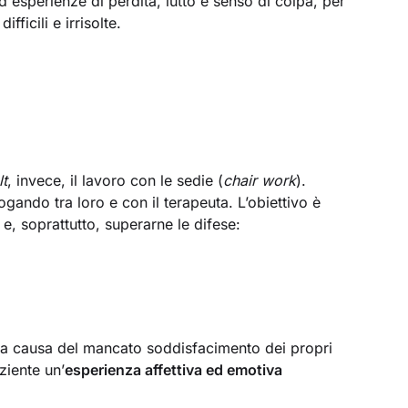
d esperienze di perdita, lutto e senso di colpa, per
fficili e irrisolte.
lt
, invece, il lavoro con le sedie (
chair work
).
ogando tra loro e con il terapeuta. L’obiettivo è
, soprattutto, superarne le difese:
 a causa del mancato soddisfacimento dei propri
ziente un’
esperienza affettiva ed emotiva