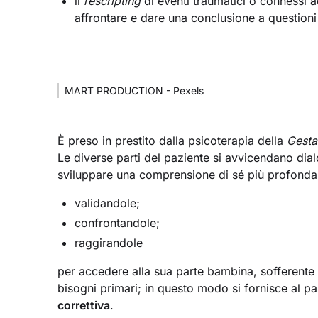
il
rescripting
di eventi traumatici o connessi a
affrontare e dare una conclusione a questioni di
MART PRODUCTION - Pexels
È preso in prestito dalla psicoterapia della
Gesta
Le diverse parti del paziente si avvicendano dial
sviluppare una comprensione di sé più profonda e
validandole;
confrontandole;
raggirandole
per accedere alla sua parte bambina, sofferente
bisogni primari; in questo modo si fornisce al pa
correttiva
.