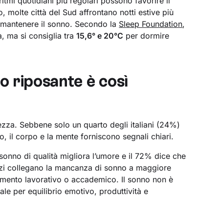
tmi quotidiani più regolari possono favorire il
, molte città del Sud affrontano notti estive più
e mantenere il sonno. Secondo la
Sleep Foundation
,
, ma si consiglia tra
15,6° e 20°C
per dormire
o riposante è così
ezza. Sebbene solo un quarto degli italiani (24%)
nno, il corpo e la mente forniscono segnali chiari.
onno di qualità migliora l’umore e il 72% dice che
erzi collegano la mancanza di sonno a maggiore
ndimento lavorativo o accademico. Il sonno non è
le per equilibrio emotivo, produttività e