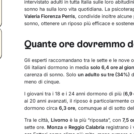
intervistato adulti in tutta Italia sulle loro abitudin
sonno ha sulla loro vita quotidiana. La psicoter
Valeria Fiorenza Perris
, condivide inoltre alcune 
sonno, ottenere un riposo più efficace e sostene
Quante ore dovremmo do
Gli esperti raccomandano tra le sette e le nove o
Gli italiani dormono in media
solo 6,4 ore al gio
carenza di sonno. Solo
un adulto su tre (34%)
d
meno di cinque.
I giovani tra i 18 e i 24 anni dormono di più (
6,9
ai 20 anni avanzati, il riposo è particolarmente c
dormono circa
6,3 ore
, comunque al di sotto de
Tra le città,
Livorno
è la più “riposata”, con
7,5 o
sette ore.
Monza
e
Reggio Calabria
registrano i 