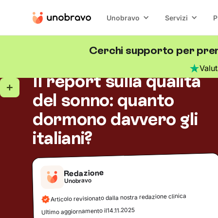
Unobravo
Servizi
P
Cerchi supporto per pren
Salute mentale
5
minuti di lettura
Blog
/
Valu
Il report sulla qualità
del sonno: quanto
dormono davvero gli
italiani?
Redazione
Unobravo
Articolo revisionato dalla nostra redazione clinica
14.11.2025
Ultimo aggiornamento il