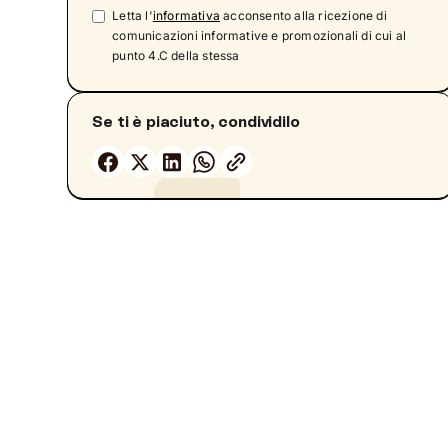
Letta l'
informativa
acconsento alla ricezione di
Quante ore di sonno perdono gli italiani ogni
comunicazioni informative e promozionali di cui al
notte?
punto 4.C della stessa
Gli incubi più comuni in Italia
Strategie per migliorare la qualità del sonno
Se ti è piaciuto, condividilo
Metodologia