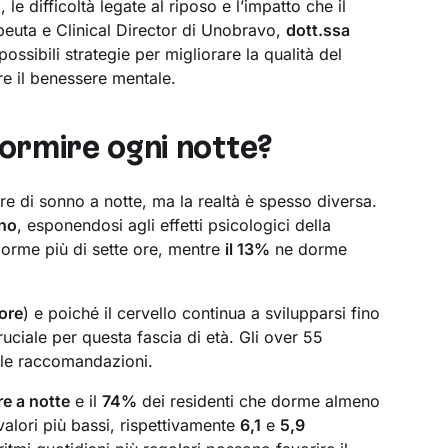
i, le difficoltà legate al riposo e l’impatto che il
apeuta e Clinical Director di Unobravo,
dott.ssa
possibili strategie per migliorare la qualità del
re il benessere mentale.
rmire ogni notte?
re di sonno a notte, ma la realtà è spesso diversa.
rno
, esponendosi agli effetti psicologici della
orme più di sette ore, mentre
il 13%
ne dorme
 ore
) e poiché il cervello continua a svilupparsi fino
ruciale per questa fascia di età. Gli over 55
lle raccomandazioni.
re a notte
e il
74%
dei residenti che dorme almeno
valori più bassi, rispettivamente
6,1
e
5,9