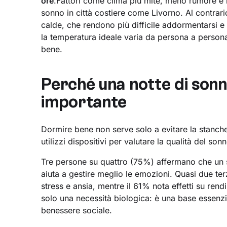
ore
.Fattori come clima più mite, meno rumore e ri
sonno in città costiere come Livorno. Al contrario
calde, che rendono più difficile addormentarsi 
la temperatura ideale varia da persona a persona
bene.
Perché una notte di sonn
importante
Dormire bene non serve solo a evitare la stanch
utilizzi dispositivi per valutare la qualità del so
Tre persone su quattro (75%) affermano che un s
aiuta a gestire meglio le emozioni. Quasi due t
stress e ansia, mentre il 61% nota effetti su re
solo una necessità biologica: è una base essenzia
benessere sociale.