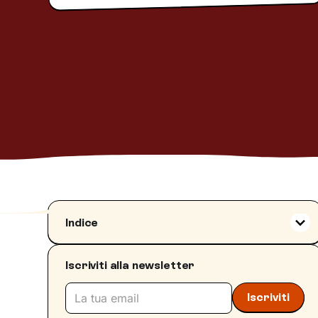
Indice
Quante ore dovremmo dormire ogni notte?
Iscriviti alla newsletter
Perché una notte di sonno riposante è così
importante
Quali fattori esterni possono influire
negativamente sul sonno?